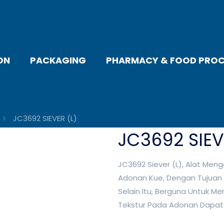
ON
PACKAGING
PHARMACY & FOOD PROC
JC3692 SIEVER (L)
JC3692 SIEV
JC3692 Siever (L), Alat Me
Adonan Kue, Dengan Tujuan 
Selain Itu, Berguna Untuk 
Tekstur Pada Adonan Dapat