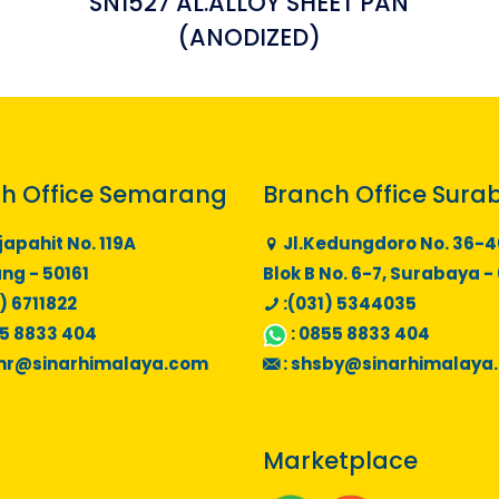
SN1527 AL.ALLOY SHEET PAN
(ANODIZED)
h Office Semarang
Branch Office Sura
japahit No. 119A
Jl.Kedungdoro No. 36-4
g - 50161
Blok B No. 6-7, Surabaya -
) 6711822
:(031) 5344035
5 8833 404
:
0855 8833 404
mr@sinarhimalaya.com
:
shsby@sinarhimalaya
Marketplace