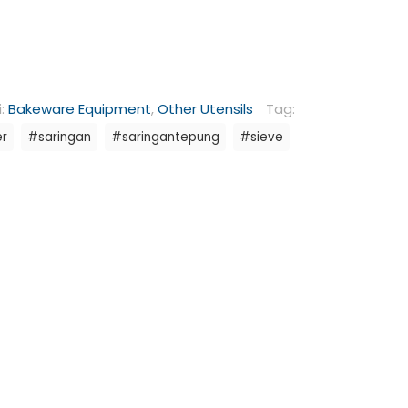
i:
Bakeware Equipment
,
Other Utensils
Tag:
er
#saringan
#saringantepung
#sieve