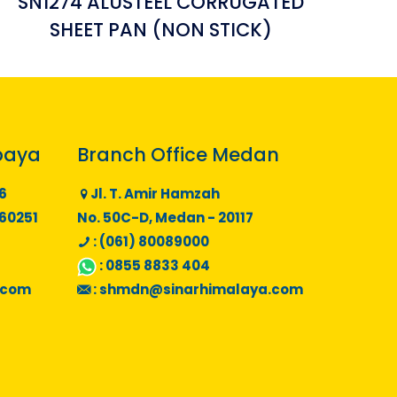
SN1274 ALUSTEEL CORRUGATED
SHEET PAN (NON STICK)
baya
Branch Office Medan
6
Jl. T. Amir Hamzah
 60251
No. 50C-D, Medan - 20117
: (061) 80089000
:
0855 8833 404
.com
:
shmdn@sinarhimalaya.com