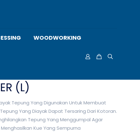
ESSING
WOODWORKING
ER (L)
ngayak Tepung Yang Digunakan Untuk Membuat
Tepung Yang Diayak Dapat Tersaring Dari Kotoran.
Menghilangkan Tepung Yang Menggumpal Agar
 Menghasilkan Kue Yang Sempurna