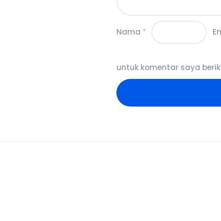
Nama
*
E
untuk komentar saya berik