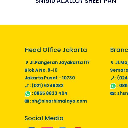
SN1510 AL.ALLOY SHEET PAN
Head Office Jakarta
Branc
Jl.Pangeran Jayakarta 117
Jl.Ma
Blok A No. 8-10
Semaran
Jakarta Pusat - 10730
: (024
: (021) 6249282
:
085
:
0855 8833 404
:
shs
:
sh@sinarhimalaya.com
Social Media