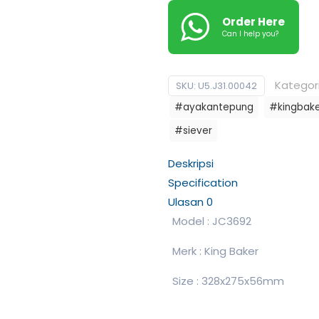
Order Here
Can I help you?
Kategor
SKU:
U5.J31.00042
#ayakantepung
#kingbak
#siever
Deskripsi
Specification
Ulasan
0
Model : JC3692
Merk : King Baker
Size : 328x275x56mm