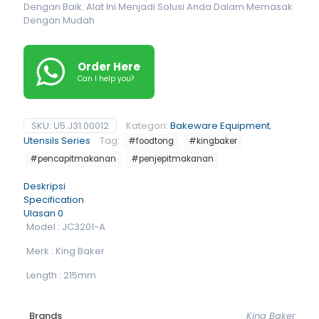
Dengan Baik. Alat Ini Menjadi Solusi Anda Dalam Memasak
Dengan Mudah
Order Here
Can I help you?
SKU:
U5.J31.00012
Kategori:
Bakeware Equipment
,
Utensils Series
Tag:
#foodtong
#kingbaker
#pencapitmakanan
#penjepitmakanan
Deskripsi
Specification
Ulasan
0
Model : JC3201-A
Merk : King Baker
Length : 215mm
Brands
King Baker