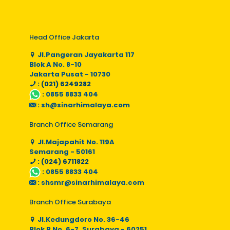
Head Office Jakarta
Jl.Pangeran Jayakarta 117
Blok A No. 8-10
Jakarta Pusat - 10730
: (021) 6249282
:
0855 8833 404
:
sh@sinarhimalaya.com
Branch Office Semarang
Jl.Majapahit No. 119A
Semarang - 50161
: (024) 6711822
:
0855 8833 404
:
shsmr@sinarhimalaya.com
Branch Office Surabaya
Jl.Kedungdoro No. 36-46
Blok B No. 6-7, Surabaya - 60251