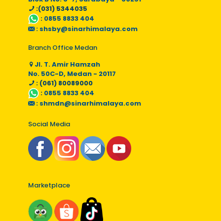
:(031) 5344035
:
0855 8833 404
:
shsby@sinarhimalaya.com
Branch Office Medan
Jl. T. Amir Hamzah
No. 50C-D, Medan - 20117
: (061) 80089000
:
0855 8833 404
:
shmdn@sinarhimalaya.com
Social Media
Marketplace