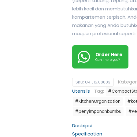
(seperti kacang, tepung, at
lebih kecil dan membutuhka
kompartemen terpisah, An
makanan yang Anda butuhka
maupun profesional seperti d
Order Here
Can I help you?
Kategor
SKU:
U4.J15.00003
Utensils
Tag:
#CompactSt
#KitchenOrganization
#ko
#penyimpananbumbu
#Pe
Deskripsi
Specification