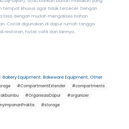
au biji-bijian), atau bahkan bahan masakan yang
n tempat khusus agar tidak tercecer. Dengan
da bisa dengan mudah mengakses bahan
n. Cocok digunakan di dapur rumah tangga
i restoran, hotel, cafe dan lainnya.
i:
Bakery Equipment
,
Bakeware Equipment
,
Other
orage
#CompartmentExtender
#compartments
takbumbu
#OrganisasiDapur
#organizer
nyimpananPraktis
#storage