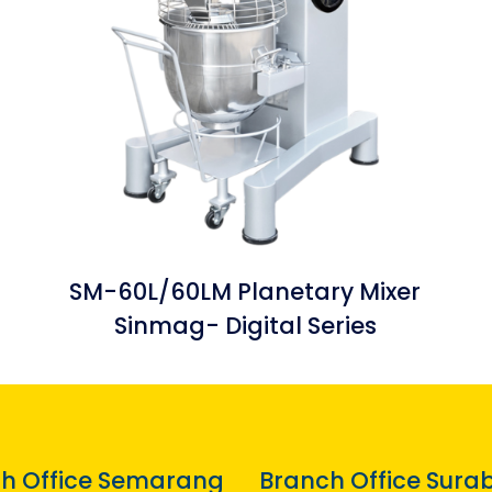
SM-60L/60LM Planetary Mixer
Sinmag- Digital Series
h Office Semarang
Branch Office Sura