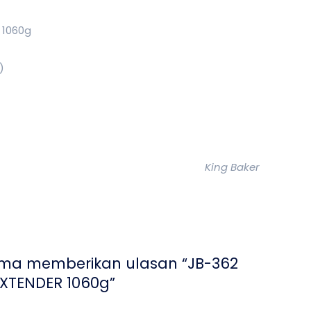
 1060g
)
King Baker
ama memberikan ulasan “JB-362
XTENDER 1060g”