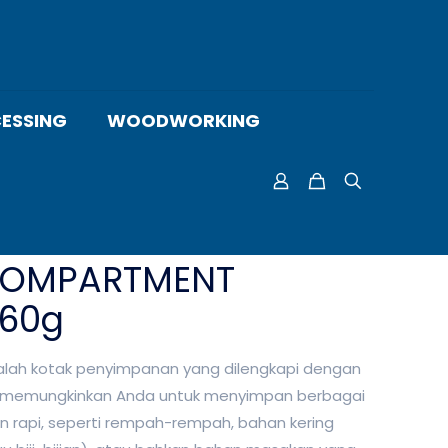
ESSING
WOODWORKING
 COMPARTMENT
060g
ah kotak penyimpanan yang dilengkapi dengan
memungkinkan Anda untuk menyimpan berbagai
 rapi, seperti rempah-rempah, bahan kering