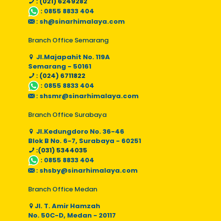
: (021) 6249282
:
0855 8833 404
:
sh@sinarhimalaya.com
Branch Office Semarang
Jl.Majapahit No. 119A
Semarang - 50161
: (024) 6711822
:
0855 8833 404
:
shsmr@sinarhimalaya.com
Branch Office Surabaya
Jl.Kedungdoro No. 36-46
Blok B No. 6-7, Surabaya - 60251
:(031) 5344035
:
0855 8833 404
:
shsby@sinarhimalaya.com
Branch Office Medan
Jl. T. Amir Hamzah
No. 50C-D, Medan - 20117