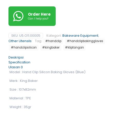
Order Here
Can I help you?
SKU:
U5.O11.00005
Kategori:
Bakeware Equipment
,
Other Utensils
Tag:
#handclip
#handclipbakinggloves
#handclipsilicon
#kingbaker
#kliptangan
Deskripsi
Specification
Ulasan
0
Model : Hand Clip Silicon Baking Gloves (Blue)
Merk : King Baker
Size : 107x82mm
Material : TPE
Weight : 35gr