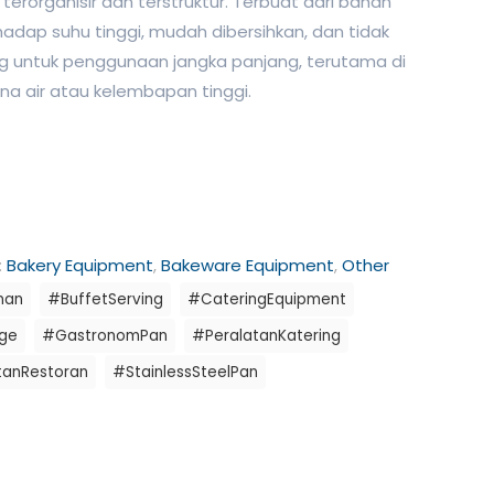
rorganisir dan terstruktur. Terbuat dari bahan
rhadap suhu tinggi, mudah dibersihkan, dan tidak
g untuk penggunaan jangka panjang, terutama di
ena air atau kelembapan tinggi.
:
Bakery Equipment
,
Bakeware Equipment
,
Other
nan
#BuffetServing
#CateringEquipment
ge
#GastronomPan
#PeralatanKatering
tanRestoran
#StainlessSteelPan