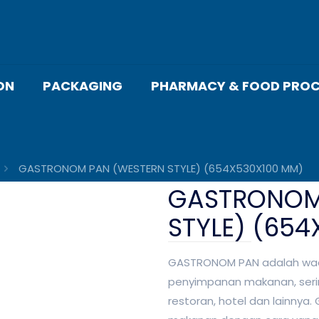
ON
PACKAGING
PHARMACY & FOOD PROC
GASTRONOM PAN (WESTERN STYLE) (654X530X100 MM)
GASTRONOM
STYLE) (65
GASTRONOM PAN adalah wada
penyimpanan makanan, sering
restoran, hotel dan lainny