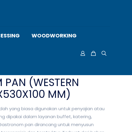
ESSING
WOODWORKING
 PAN (WESTERN
4X530X100 MM)
h yang biasa digunakan untuk penyajian atau
 dipakai dalam layanan buffet, katering,
a. Gastronom pan dirancang untuk menyusun