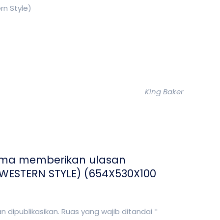
n Style)
King Baker
ama memberikan ulasan
ESTERN STYLE) (654X530X100
 dipublikasikan.
Ruas yang wajib ditandai
*