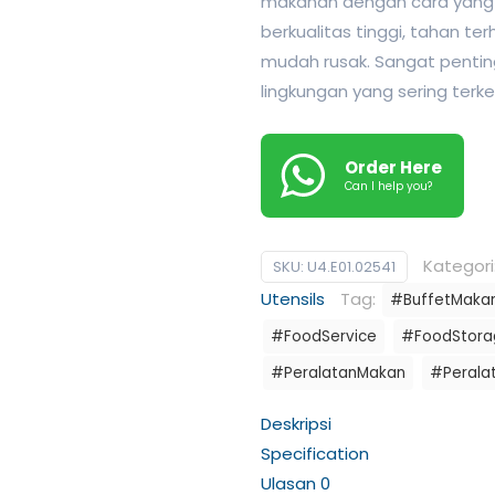
makanan dengan cara yang te
berkualitas tinggi, tahan te
mudah rusak. Sangat pentin
lingkungan yang sering terk
Order Here
Can I help you?
Kategori
SKU:
U4.E01.02541
Utensils
Tag:
#BuffetMaka
#FoodService
#FoodStora
#PeralatanMakan
#Perala
Deskripsi
Specification
Ulasan
0