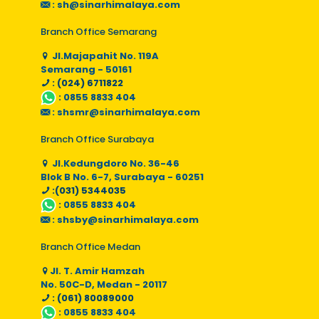
:
sh@sinarhimalaya.com
Branch Office Semarang
Jl.Majapahit No. 119A
Semarang - 50161
: (024) 6711822
:
0855 8833 404
:
shsmr@sinarhimalaya.com
Branch Office Surabaya
Jl.Kedungdoro No. 36-46
Blok B No. 6-7, Surabaya - 60251
:(031) 5344035
:
0855 8833 404
:
shsby@sinarhimalaya.com
Branch Office Medan
Jl. T. Amir Hamzah
No. 50C-D, Medan - 20117
: (061) 80089000
:
0855 8833 404