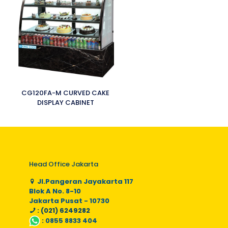
CG120FA-M CURVED CAKE
DISPLAY CABINET
Head Office Jakarta
Jl.Pangeran Jayakarta 117
Blok A No. 8-10
Jakarta Pusat - 10730
: (021) 6249282
:
0855 8833 404