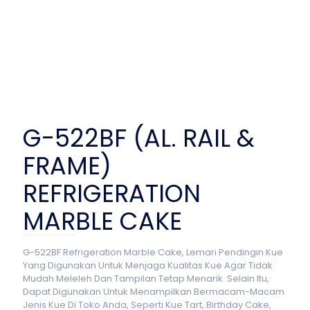
G-522BF (AL. RAIL &
FRAME)
REFRIGERATION
MARBLE CAKE
G-522BF Refrigeration Marble Cake, Lemari Pendingin Kue
Yang Digunakan Untuk Menjaga Kualitas Kue Agar Tidak
Mudah Meleleh Dan Tampilan Tetap Menarik. Selain Itu,
Dapat Digunakan Untuk Menampilkan Bermacam-Macam
Jenis Kue Di Toko Anda, Seperti Kue Tart, Birthday Cake,