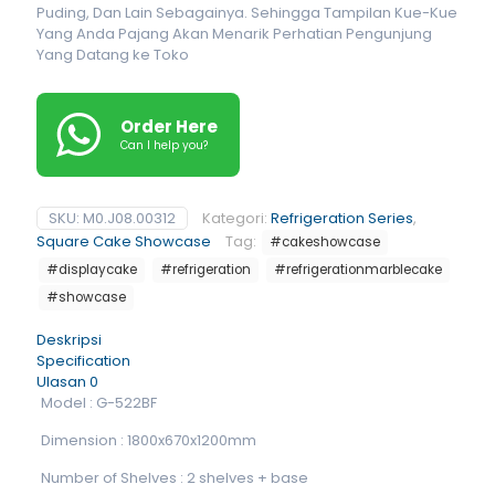
Puding, Dan Lain Sebagainya. Sehingga Tampilan Kue-Kue
Yang Anda Pajang Akan Menarik Perhatian Pengunjung
Yang Datang ke Toko
Order Here
Can I help you?
SKU:
M0.J08.00312
Kategori:
Refrigeration Series
,
Square Cake Showcase
Tag:
#cakeshowcase
#displaycake
#refrigeration
#refrigerationmarblecake
#showcase
Deskripsi
Specification
Ulasan
0
Model : G-522BF
Dimension : 1800x670x1200mm
Number of Shelves : 2 shelves + base