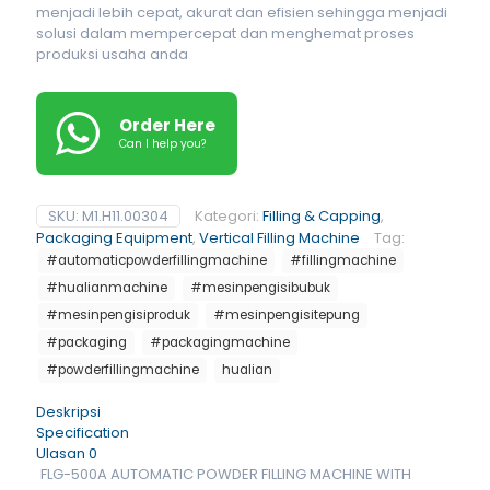
menjadi lebih cepat, akurat dan efisien sehingga menjadi
solusi dalam mempercepat dan menghemat proses
produksi usaha anda
Order Here
Can I help you?
SKU:
M1.H11.00304
Kategori:
Filling & Capping
,
Packaging Equipment
,
Vertical Filling Machine
Tag:
#automaticpowderfillingmachine
#fillingmachine
#hualianmachine
#mesinpengisibubuk
#mesinpengisiproduk
#mesinpengisitepung
#packaging
#packagingmachine
#powderfillingmachine
hualian
Deskripsi
Specification
Ulasan
0
FLG-500A AUTOMATIC POWDER FILLING MACHINE WITH