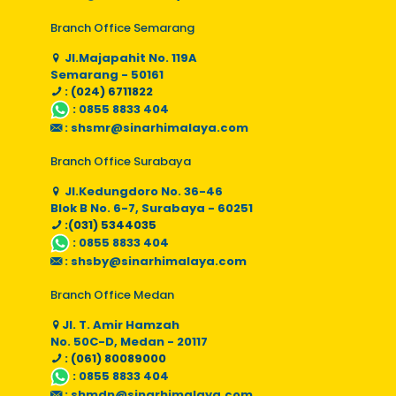
Branch Office Semarang
Jl.Majapahit No. 119A
Semarang - 50161
: (024) 6711822
:
0855 8833 404
:
shsmr@sinarhimalaya.com
Branch Office Surabaya
Jl.Kedungdoro No. 36-46
Blok B No. 6-7, Surabaya - 60251
:(031) 5344035
:
0855 8833 404
:
shsby@sinarhimalaya.com
Branch Office Medan
Jl. T. Amir Hamzah
No. 50C-D, Medan - 20117
: (061) 80089000
:
0855 8833 404
:
shmdn@sinarhimalaya.com