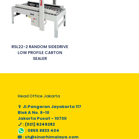
RSL22-2 RANDOM SIDEDRIVE
LOW PROFILE CARTON
SEALER
Head Office Jakarta
Jl.Pangeran Jayakarta 117
Blok A No. 8-10
Jakarta Pusat - 10730
: (021) 6249282
:
0855 8833 404
:
sh@sinarhimalaya.com