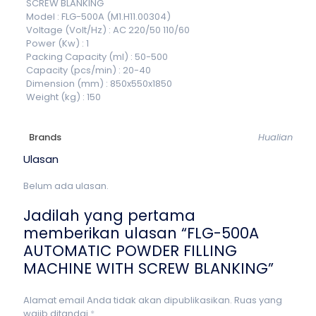
SCREW BLANKING
Model : FLG-500A (M1.H11.00304)
Voltage (Volt/Hz) : AC 220/50 110/60
Power (Kw) : 1
Packing Capacity (ml) : 50-500
Capacity (pcs/min) : 20-40
Dimension (mm) : 850x550x1850
Weight (kg) : 150
Brands
Hualian
Ulasan
Belum ada ulasan.
Jadilah yang pertama
memberikan ulasan “FLG-500A
AUTOMATIC POWDER FILLING
MACHINE WITH SCREW BLANKING”
Alamat email Anda tidak akan dipublikasikan.
Ruas yang
wajib ditandai
*