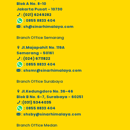
Blok A No. 8-10
Jakarta Pusat - 10730
: (021) 6249282
:
0855 8833 404
:
sh@sinarhimalaya.com
Branch Office Semarang
Jl.Majapahit No. 119A
Semarang - 50161
: (024) 6711822
:
0855 8833 404
:
shsmr@sinarhimalaya.com
Branch Office Surabaya
Jl.Kedungdoro No. 36-46
Blok B No. 6-7, Surabaya - 60251
:(031) 5344035
:
0855 8833 404
:
shsby@sinarhimalaya.com
Branch Office Medan