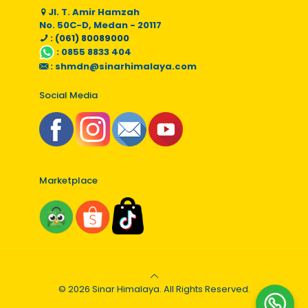
Jl. T. Amir Hamzah
No. 50C-D, Medan - 20117
: (061) 80089000
:
0855 8833 404
:
shmdn@sinarhimalaya.com
Social Media
Marketplace
© 2026 Sinar Himalaya. All Rights Reserved.