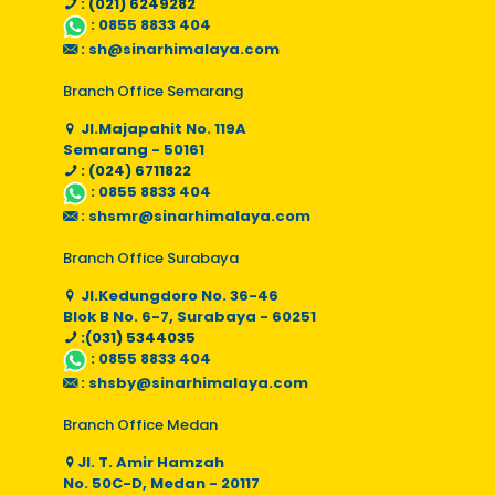
: (021) 6249282
:
0855 8833 404
:
sh@sinarhimalaya.com
Branch Office Semarang
Jl.Majapahit No. 119A
Semarang - 50161
: (024) 6711822
:
0855 8833 404
:
shsmr@sinarhimalaya.com
Branch Office Surabaya
Jl.Kedungdoro No. 36-46
Blok B No. 6-7, Surabaya - 60251
:(031) 5344035
:
0855 8833 404
:
shsby@sinarhimalaya.com
Branch Office Medan
Jl. T. Amir Hamzah
No. 50C-D, Medan - 20117