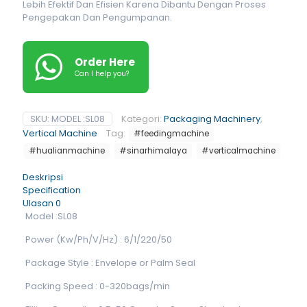
Lebih Efektif Dan Efisien Karena Dibantu Dengan Proses
Pengepakan Dan Pengumpanan.
Order Here
Can I help you?
SKU:
MODEL :SL08
Kategori:
Packaging Machinery
,
Vertical Machine
Tag:
#feedingmachine
#hualianmachine
#sinarhimalaya
#verticalmachine
Deskripsi
Specification
Ulasan
0
Model :SL08
Power (Kw/Ph/V/Hz) : 6/1/220/50
Package Style : Envelope or Palm Seal
Packing Speed : 0-320bags/min