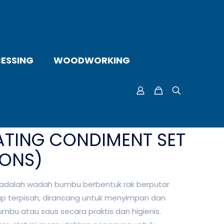
ESSING
WOODWORKING
ATING CONDIMENT SET
IONS)
adalah wadah bumbu berbentuk rak berputar
up terpisah, dirancang untuk menyimpan dan
umbu atau saus secara praktis dan higienis.