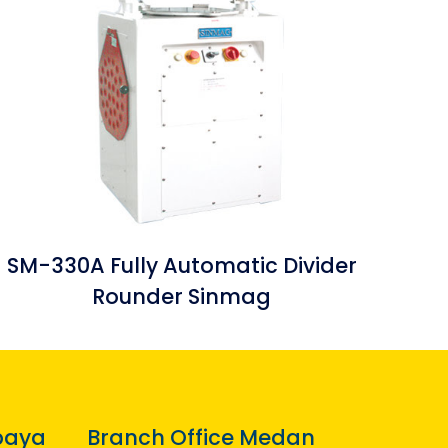
SM-330A Fully Automatic Divider
Rounder Sinmag
baya
Branch Office Medan