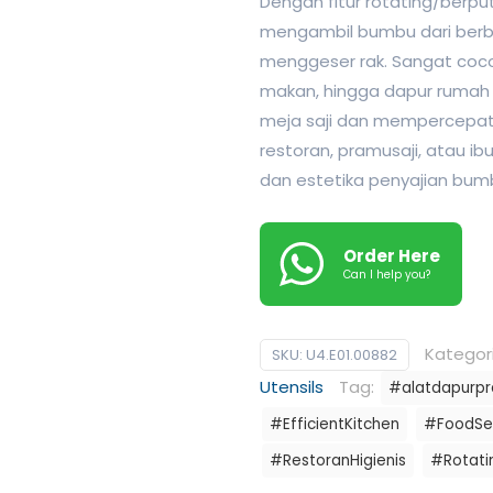
Dengan fitur rotating/berp
mengambil bumbu dari berba
menggeser rak. Sangat cocok
makan, hingga dapur rumah 
meja saji dan mempercepat p
restoran, pramusaji, atau 
dan estetika penyajian bum
Order Here
Can I help you?
Kategor
SKU:
U4.E01.00882
Utensils
Tag:
#alatdapurpr
#EfficientKitchen
#FoodSer
#RestoranHigienis
#Rotati