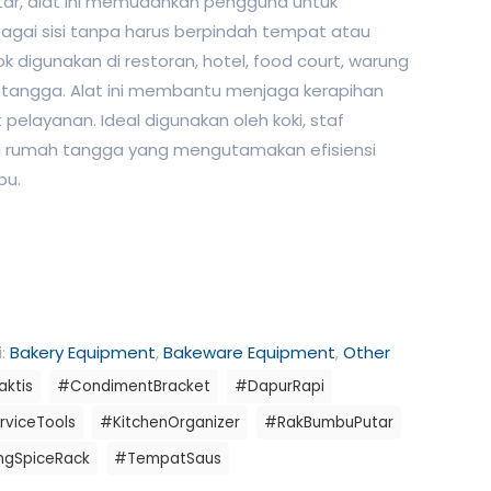
utar, alat ini memudahkan pengguna untuk
gai sisi tanpa harus berpindah tempat atau
 digunakan di restoran, hotel, food court, warung
tangga. Alat ini membantu menjaga kerapihan
elayanan. Ideal digunakan oleh koki, staf
ibu rumah tangga yang mengutamakan efisiensi
bu.
i:
Bakery Equipment
,
Bakeware Equipment
,
Other
aktis
#CondimentBracket
#DapurRapi
viceTools
#KitchenOrganizer
#RakBumbuPutar
ngSpiceRack
#TempatSaus