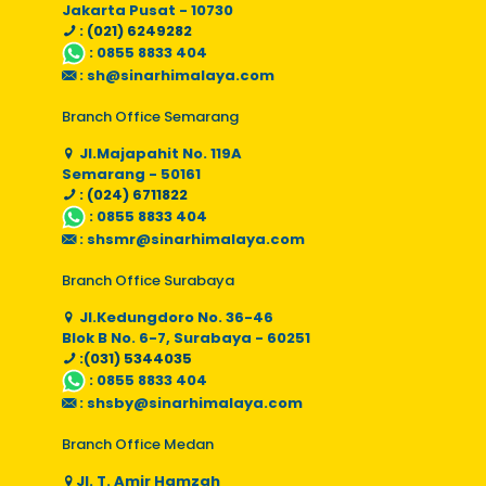
Jakarta Pusat - 10730
: (021) 6249282
:
0855 8833 404
:
sh@sinarhimalaya.com
Branch Office Semarang
Jl.Majapahit No. 119A
Semarang - 50161
: (024) 6711822
:
0855 8833 404
:
shsmr@sinarhimalaya.com
Branch Office Surabaya
Jl.Kedungdoro No. 36-46
Blok B No. 6-7, Surabaya - 60251
:(031) 5344035
:
0855 8833 404
:
shsby@sinarhimalaya.com
Branch Office Medan
Jl. T. Amir Hamzah