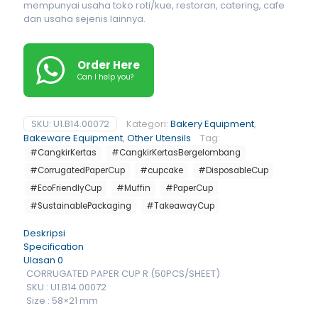
mempunyai usaha toko roti/kue, restoran, catering, cafe
dan usaha sejenis lainnya.
Order Here
Can I help you?
SKU:
U1.B14.00072
Kategori:
Bakery Equipment
,
Bakeware Equipment
,
Other Utensils
Tag:
#CangkirKertas
#CangkirKertasBergelombang
#CorrugatedPaperCup
#cupcake
#DisposableCup
#EcoFriendlyCup
#Muffin
#PaperCup
#SustainablePackaging
#TakeawayCup
Deskripsi
Specification
Ulasan
0
CORRUGATED PAPER CUP R (50PCS/SHEET)
SKU : U1.B14.00072
Size : 58×21 mm