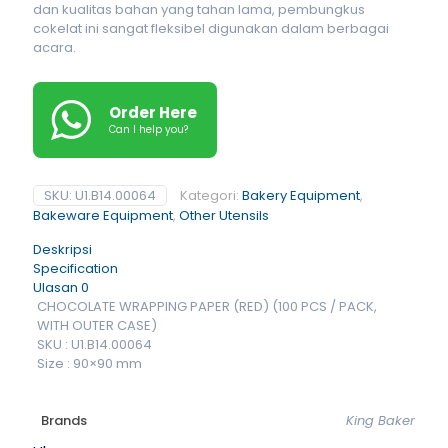
dan kualitas bahan yang tahan lama, pembungkus
cokelat ini sangat fleksibel digunakan dalam berbagai
acara.
Order Here
Can I help you?
SKU:
U1.B14.00064
Kategori:
Bakery Equipment
,
Bakeware Equipment
,
Other Utensils
Deskripsi
Specification
Ulasan
0
CHOCOLATE WRAPPING PAPER (RED) (100 PCS / PACK,
WITH OUTER CASE)
SKU : U1.B14.00064
Size : 90×90 mm
Brands
King Baker