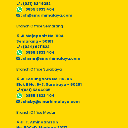
: (021) 6249282
:
0855 8833 404
:
sh@sinarhimalaya.com
Branch Office Semarang
Jl.Majapahit No. 119A
Semarang - 50161
: (024) 6711822
:
0855 8833 404
:
shsmr@sinarhimalaya.com
Branch Office Surabaya
Jl.Kedungdoro No. 36-46
Blok B No. 6-7, Surabaya - 60251
:(031) 5344035
:
0855 8833 404
:
shsby@sinarhimalaya.com
Branch Office Medan
Jl. T. Amir Hamzah
No. 50C-D, Medan - 20117