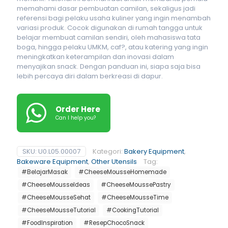
memahami dasar pembuatan camilan, sekaligus jadi
referensi bagi pelaku usaha kuliner yang ingin menambah
variasi produk. Cocok digunakan di rumah tangga untuk
belajar membuat camilan sendiri, oleh mahasiswa tata
boga, hingga pelaku UMKM, caf?, atau katering yang ingin
meningkatkan keterampilan dan inovasi dalam
menyajikan snack. Dengan panduan ini, siapa saja bisa
lebih percaya diri dalam berkreasi di dapur.
Order Here
Can I help you?
SKU:
U0.L05.00007
Kategori:
Bakery Equipment
,
Bakeware Equipment
,
Other Utensils
Tag:
#BelajarMasak
#CheeseMousseHomemade
#CheeseMousseIdeas
#CheeseMoussePastry
#CheeseMousseSehat
#CheeseMousseTime
#CheeseMousseTutorial
#CookingTutorial
#FoodInspiration
#ResepChocoSnack