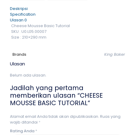
Deskripsi
Specification
Ulasan
0
Cheese Mousse Basic Tutorial
SKU : U0.L05.00007
Size : 210×290 mm
Brands
King Baker
Ulasan
Belum ada ulasan.
Jadilah yang pertama
memberikan ulasan “CHEESE
MOUSSE BASIC TUTORIAL”
Alamat email Anda tidak akan dipublikasikan.
Ruas yang
wajib ditandai
*
Rating Anda
*