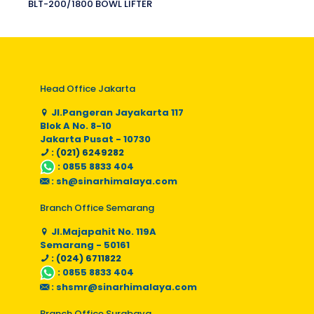
BLT-200/1800 BOWL LIFTER
Head Office Jakarta
Jl.Pangeran Jayakarta 117
Blok A No. 8-10
Jakarta Pusat - 10730
: (021) 6249282
:
0855 8833 404
:
sh@sinarhimalaya.com
Branch Office Semarang
Jl.Majapahit No. 119A
Semarang - 50161
: (024) 6711822
:
0855 8833 404
:
shsmr@sinarhimalaya.com
Branch Office Surabaya