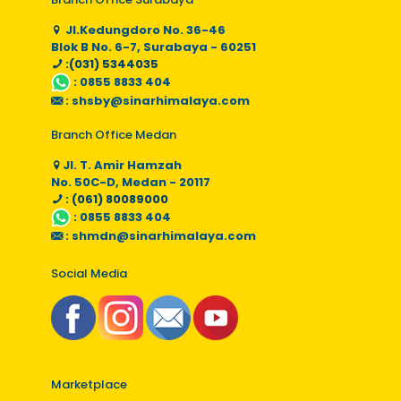
Jl.Kedungdoro No. 36-46
Blok B No. 6-7, Surabaya - 60251
:(031) 5344035
:
0855 8833 404
:
shsby@sinarhimalaya.com
Branch Office Medan
Jl. T. Amir Hamzah
No. 50C-D, Medan - 20117
: (061) 80089000
:
0855 8833 404
:
shmdn@sinarhimalaya.com
Social Media
Marketplace