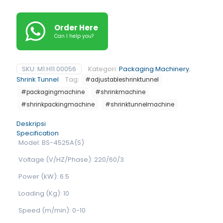
Order Here
Can I help you?
SKU:
M1.H11.00056
Kategori:
Packaging Machinery
,
Shrink Tunnel
Tag:
#adjustableshrinktunnel
#packagingmachine
#shrinkmachine
#shrinkpackingmachine
#shrinktunnelmachine
Deskripsi
Specification
Model: BS-4525A(S)
Voltage (V/HZ/Phase): 220/60/3
Power (kW): 6.5
Loading (Kg): 10
Speed (m/min): 0-10