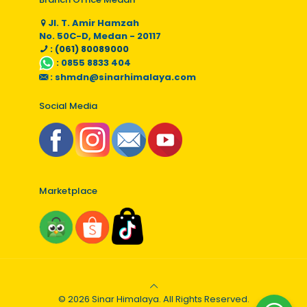
Jl. T. Amir Hamzah
No. 50C-D, Medan - 20117
: (061) 80089000
:
0855 8833 404
:
shmdn@sinarhimalaya.com
Social Media
Marketplace
© 2026 Sinar Himalaya. All Rights Reserved.