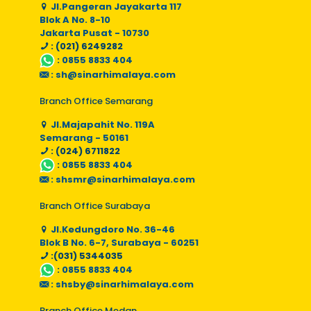
Jl.Pangeran Jayakarta 117
Blok A No. 8-10
Jakarta Pusat - 10730
: (021) 6249282
:
0855 8833 404
:
sh@sinarhimalaya.com
Branch Office Semarang
Jl.Majapahit No. 119A
Semarang - 50161
: (024) 6711822
:
0855 8833 404
:
shsmr@sinarhimalaya.com
Branch Office Surabaya
Jl.Kedungdoro No. 36-46
Blok B No. 6-7, Surabaya - 60251
:(031) 5344035
:
0855 8833 404
:
shsby@sinarhimalaya.com
Branch Office Medan