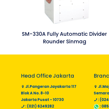
SM-330A Fully Automatic Divider
Rounder Sinmag
Head Office Jakarta
Branc
Jl.Pangeran Jayakarta 117
Jl.Ma
Blok A No. 8-10
Semaran
Jakarta Pusat - 10730
: (024
: (021) 6249282
:
085