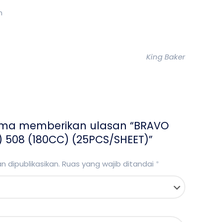
m
King Baker
ama memberikan ulasan “BRAVO
 508 (180CC) (25PCS/SHEET)”
 dipublikasikan.
Ruas yang wajib ditandai
*