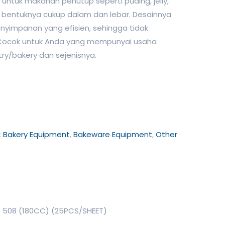
 untuk makanan penutup seperti puding, jelly,
 bentuknya cukup dalam dan lebar. Desainnya
nyimpanan yang efisien, sehingga tidak
ocok untuk Anda yang mempunyai usaha
stry/bakery dan sejenisnya.
:
Bakery Equipment
,
Bakeware Equipment
,
Other
508 (180CC) (25PCS/SHEET)