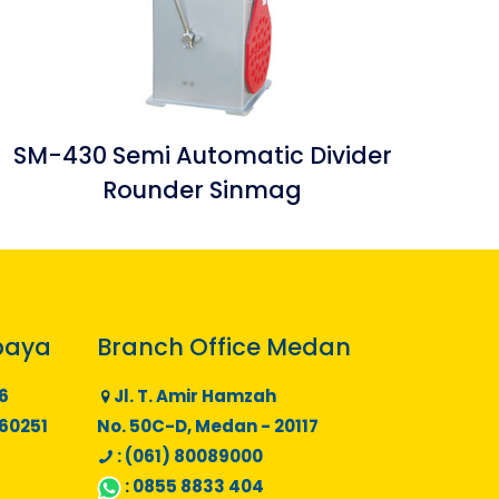
SM-430 Semi Automatic Divider
Rounder Sinmag
baya
Branch Office Medan
6
Jl. T. Amir Hamzah
 60251
No. 50C-D, Medan - 20117
: (061) 80089000
:
0855 8833 404