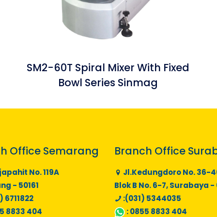
SM2-60T Spiral Mixer With Fixed
Bowl Series Sinmag
h Office Semarang
Branch Office Sura
japahit No. 119A
Jl.Kedungdoro No. 36-4
g - 50161
Blok B No. 6-7, Surabaya -
) 6711822
:(031) 5344035
5 8833 404
:
0855 8833 404