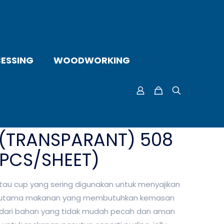
ESSING
WOODWORKING
(TRANSPARANT) 508
5PCS/SHEET)
au cup yang sering digunakan untuk menyajikan
terutama makanan yang membutuhkan kemasan
at dari bahan yang tidak mudah pecah dan aman