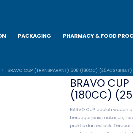
ON
PACKAGING
PHARMACY & FOOD PROC
BRAVO CUP (TRANSPARANT) 508 (180CC) (25PCS/SHEET)
BRAVO CUP 
(180CC) (2
BARVO CUP adalah wadah at
berbagai jenis makanan, 
praktis dan estetik. Terbu