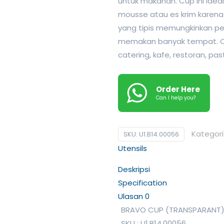
untuk makanan. Cup ini ideal
mousse atau es krim karena
yang tipis memungkinkan pe
memakan banyak tempat. C
catering, kafe, restoran, pa
Order Here
Can I help you?
Kategori
SKU:
U1.B14.00056
Utensils
Deskripsi
Specification
Ulasan
0
BRAVO CUP (TRANSPARANT) 
SKU : U1.B14.00056