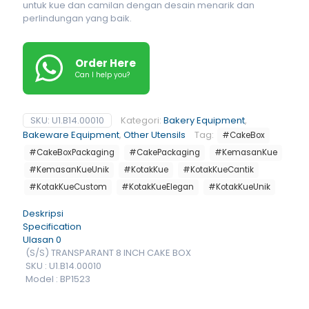
untuk kue dan camilan dengan desain menarik dan
perlindungan yang baik.
Order Here
Can I help you?
SKU:
U1.B14.00010
Kategori:
Bakery Equipment
,
Bakeware Equipment
,
Other Utensils
Tag:
#CakeBox
#CakeBoxPackaging
#CakePackaging
#KemasanKue
#KemasanKueUnik
#KotakKue
#KotakKueCantik
#KotakKueCustom
#KotakKueElegan
#KotakKueUnik
Deskripsi
Specification
Ulasan
0
(S/S) TRANSPARANT 8 INCH CAKE BOX
SKU : U1.B14.00010
Model : BP1523