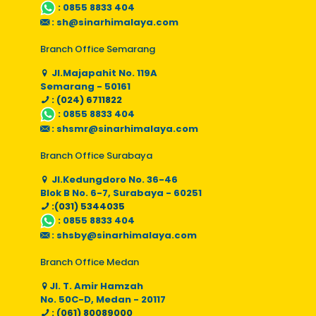
:
0855 8833 404
:
sh@sinarhimalaya.com
Branch Office Semarang
Jl.Majapahit No. 119A
Semarang - 50161
: (024) 6711822
:
0855 8833 404
:
shsmr@sinarhimalaya.com
Branch Office Surabaya
Jl.Kedungdoro No. 36-46
Blok B No. 6-7, Surabaya - 60251
:(031) 5344035
:
0855 8833 404
:
shsby@sinarhimalaya.com
Branch Office Medan
Jl. T. Amir Hamzah
No. 50C-D, Medan - 20117
: (061) 80089000