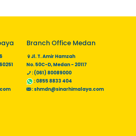
baya
Branch Office Medan
6
Jl. T. Amir Hamzah
 60251
No. 50C-D, Medan - 20117
: (061) 80089000
:
0855 8833 404
.com
:
shmdn@sinarhimalaya.com