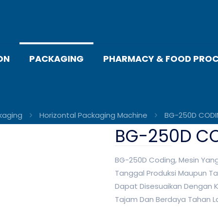
ON
PACKAGING
PHARMACY & FOOD PROC
kaging
Horizontal Packaging Machine
BG-250D COD
BG-250D C
BG-250D Coding, Mesin Yan
Tanggal Produksi Maupun Tang
Dapat Disesuaikan Dengan 
Tajam Dan Berdaya Tahan 