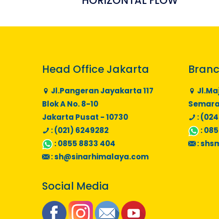
HORIZONTAL FLOW
Head Office Jakarta
Branc
Jl.Pangeran Jayakarta 117
Jl.Ma
Blok A No. 8-10
Semaran
Jakarta Pusat - 10730
: (024
: (021) 6249282
:
085
:
0855 8833 404
:
shs
:
sh@sinarhimalaya.com
Social Media