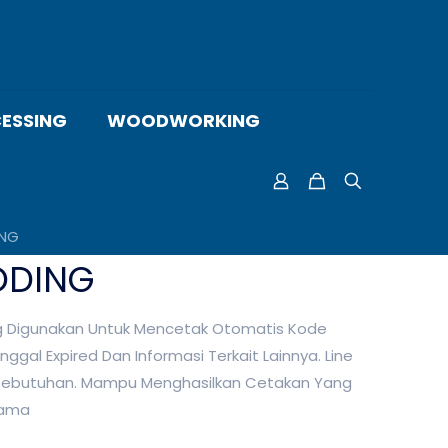
ESSING
WOODWORKING
ING
ODING
g Digunakan Untuk Mencetak Otomatis Kode
gal Expired Dan Informasi Terkait Lainnya. Line
Kebutuhan. Mampu Menghasilkan Cetakan Yang
Lama