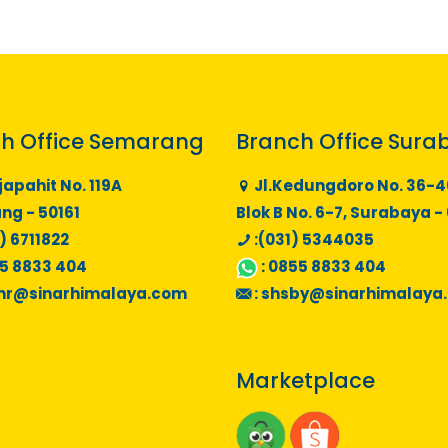
h Office Semarang
Branch Office Sura
japahit No. 119A
Jl.Kedungdoro No. 36-4
g - 50161
Blok B No. 6-7, Surabaya -
) 6711822
:(031) 5344035
5 8833 404
:
0855 8833 404
mr@sinarhimalaya.com
:
shsby@sinarhimalaya
Marketplace