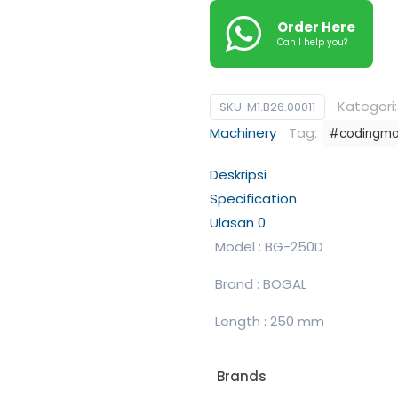
Order Here
Can I help you?
Kategori
SKU:
M1.B26.00011
Machinery
Tag:
#codingma
Deskripsi
Specification
Ulasan
0
Model : BG-250D
Brand : BOGAL
Length : 250 mm
Brands