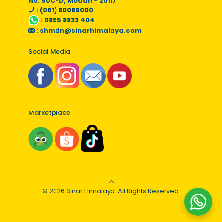
No. 50C-D, Medan - 20117
: (061) 80089000
:
0855 8833 404
:
shmdn@sinarhimalaya.com
Social Media
Marketplace
© 2026 Sinar Himalaya. All Rights Reserved.