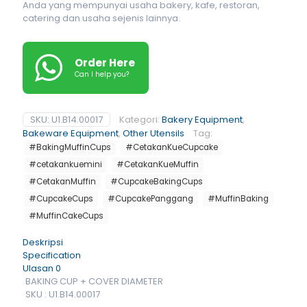
Anda yang mempunyai usaha bakery, kafe, restoran,
catering dan usaha sejenis lainnya.
Order Here
Can I help you?
SKU:
U1.B14.00017
Kategori:
Bakery Equipment
,
Bakeware Equipment
,
Other Utensils
Tag:
#BakingMuffinCups
#CetakanKueCupcake
#cetakankuemini
#CetakanKueMuffin
#CetakanMuffin
#CupcakeBakingCups
#CupcakeCups
#CupcakePanggang
#MuffinBaking
#MuffinCakeCups
Deskripsi
Specification
Ulasan
0
BAKING CUP + COVER DIAMETER
SKU : U1.B14.00017