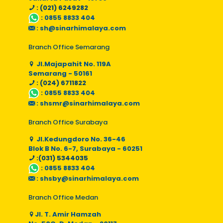
: (021) 6249282
:
0855 8833 404
:
sh@sinarhimalaya.com
Branch Office Semarang
Jl.Majapahit No. 119A
Semarang - 50161
: (024) 6711822
:
0855 8833 404
:
shsmr@sinarhimalaya.com
Branch Office Surabaya
Jl.Kedungdoro No. 36-46
Blok B No. 6-7, Surabaya - 60251
:(031) 5344035
:
0855 8833 404
:
shsby@sinarhimalaya.com
Branch Office Medan
Jl. T. Amir Hamzah