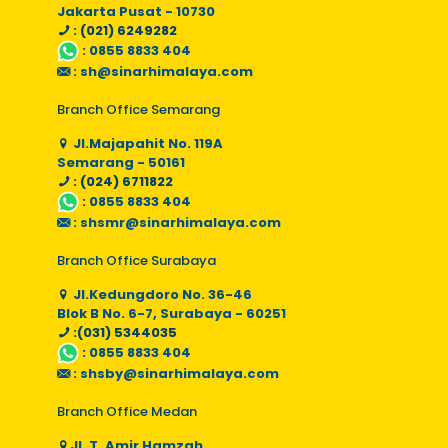
Jakarta Pusat - 10730
: (021) 6249282
:
0855 8833 404
:
sh@sinarhimalaya.com
Branch Office Semarang
Jl.Majapahit No. 119A
Semarang - 50161
: (024) 6711822
:
0855 8833 404
:
shsmr@sinarhimalaya.com
Branch Office Surabaya
Jl.Kedungdoro No. 36-46
Blok B No. 6-7, Surabaya - 60251
:(031) 5344035
:
0855 8833 404
:
shsby@sinarhimalaya.com
Branch Office Medan
Jl. T. Amir Hamzah