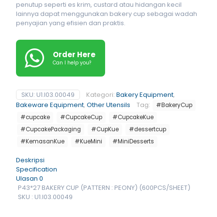
penutup seperti es krim, custard atau hidangan kecil
lainnya dapat menggunakan bakery cup sebagai wadah
penyajian yang efisien dan praktis.
Order Here
Can I help you?
SKU:
U1.I03.00049
Kategori:
Bakery Equipment
,
Bakeware Equipment
,
Other Utensils
Tag:
#BakeryCup
#cupcake
#CupcakeCup
#CupcakeKue
#CupcakePackaging
#CupKue
#dessertcup
#KemasanKue
#KueMini
#MiniDesserts
Deskripsi
Specification
Ulasan
0
P43*27 BAKERY CUP (PATTERN : PEONY) (600PCS/SHEET)
SKU : U1.I03.00049