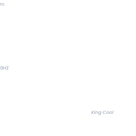
mm
50HZ
King Cool