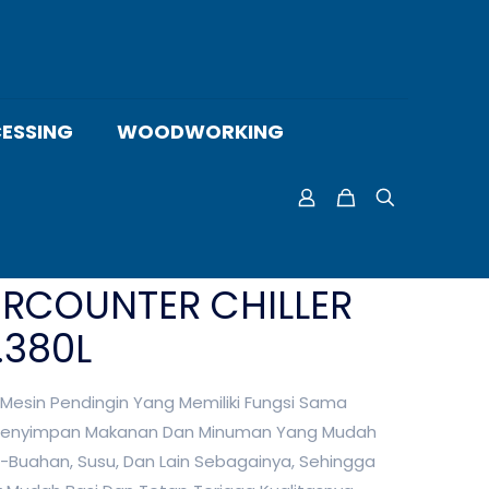
ESSING
WOODWORKING
RCOUNTER CHILLER
.380L
 Mesin Pendingin Yang Memiliki Fungsi Sama
 Menyimpan Makanan Dan Minuman Yang Mudah
h-Buahan, Susu, Dan Lain Sebagainya, Sehingga