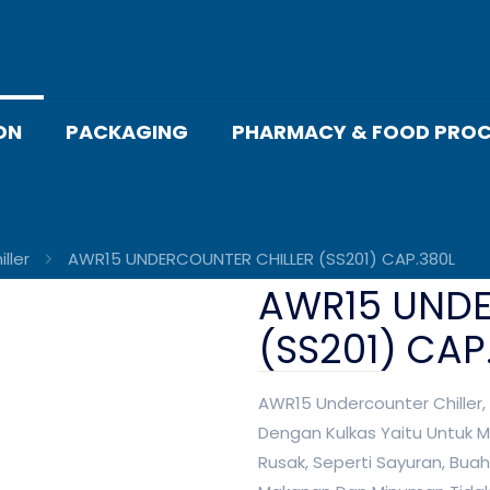
ON
PACKAGING
PHARMACY & FOOD PROC
ller
AWR15 UNDERCOUNTER CHILLER (SS201) CAP.380L
AWR15 UNDE
(SS201) CAP
AWR15 Undercounter Chiller,
Dengan Kulkas Yaitu Untuk
Rusak, Seperti Sayuran, Bua