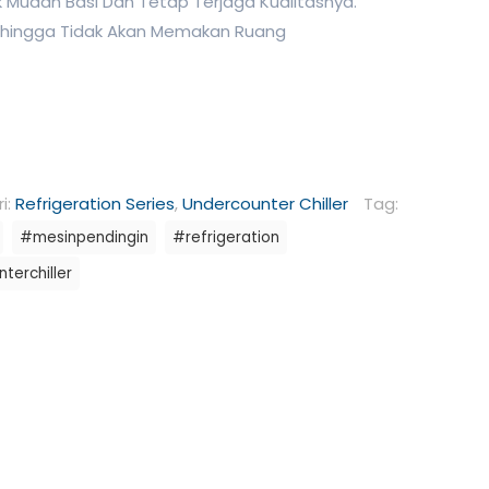
Mudah Basi Dan Tetap Terjaga Kualitasnya.
Sehingga Tidak Akan Memakan Ruang
i:
Refrigeration Series
,
Undercounter Chiller
Tag:
#mesinpendingin
#refrigeration
terchiller