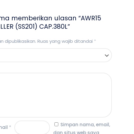
ama memberikan ulasan “AWR15
ER (SS201) CAP.380L”
 dipublikasikan.
Ruas yang wajib ditandai
*
Simpan nama, email,
mail
*
dan situs web saya