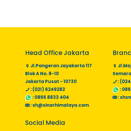
Head Office Jakarta
Branc
Jl.Pangeran Jayakarta 117
Jl.Ma
Blok A No. 8-10
Semaran
Jakarta Pusat - 10730
: (024
: (021) 6249282
:
085
:
0855 8833 404
:
shs
:
sh@sinarhimalaya.com
Social Media