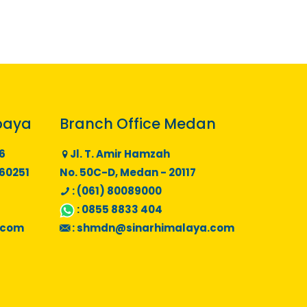
baya
Branch Office Medan
6
Jl. T. Amir Hamzah
 60251
No. 50C-D, Medan - 20117
: (061) 80089000
:
0855 8833 404
.com
:
shmdn@sinarhimalaya.com