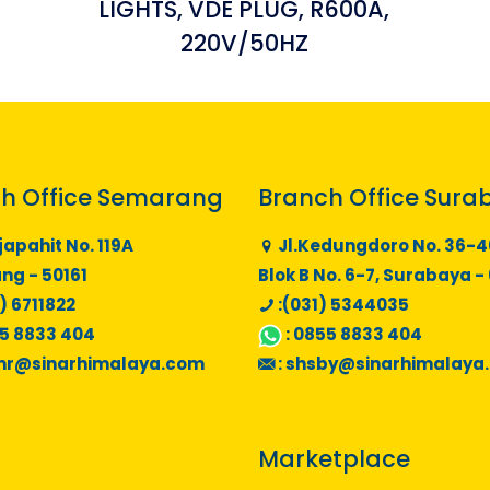
LIGHTS, VDE PLUG, R600A,
220V/50HZ
h Office Semarang
Branch Office Sura
japahit No. 119A
Jl.Kedungdoro No. 36-4
g - 50161
Blok B No. 6-7, Surabaya -
) 6711822
:(031) 5344035
5 8833 404
:
0855 8833 404
mr@sinarhimalaya.com
:
shsby@sinarhimalaya
Marketplace