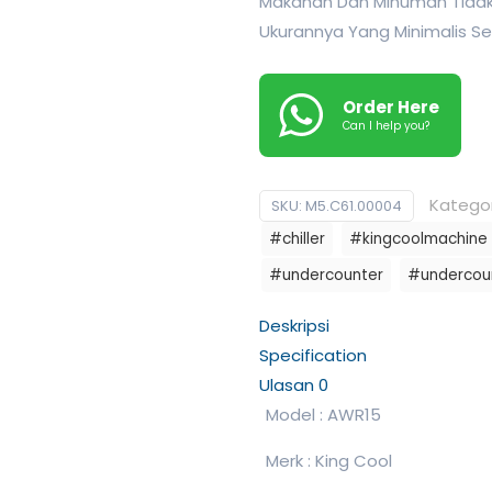
Makanan Dan Minuman Tidak 
Ukurannya Yang Minimalis 
Order Here
Can I help you?
Kategor
SKU:
M5.C61.00004
#chiller
#kingcoolmachine
#undercounter
#undercoun
Deskripsi
Specification
Ulasan
0
Model : AWR15
Merk : King Cool