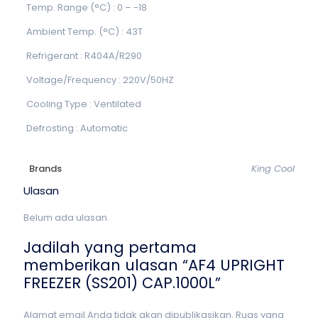
Temp. Range (°C) : 0 – -18
Ambient Temp. (°C) : 43T
Refrigerant : R404A/R290
Voltage/Frequency : 220V/50HZ
Cooling Type : Ventilated
Defrosting : Automatic
Brands
King Cool
Ulasan
Belum ada ulasan.
Jadilah yang pertama
memberikan ulasan “AF4 UPRIGHT
FREEZER (SS201) CAP.1000L”
Alamat email Anda tidak akan dipublikasikan.
Ruas yang