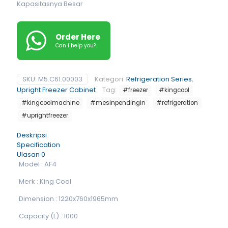
Kapasitasnya Besar
Order Here
Can I help you?
SKU:
M5.C61.00003
Kategori:
Refrigeration Series
,
Upright Freezer Cabinet
Tag:
#freezer
#kingcool
#kingcoolmachine
#mesinpendingin
#refrigeration
#uprightfreezer
Deskripsi
Specification
Ulasan
0
Model : AF4
Merk : King Cool
Dimension : 1220x760x1965mm
Capacity (L) : 1000