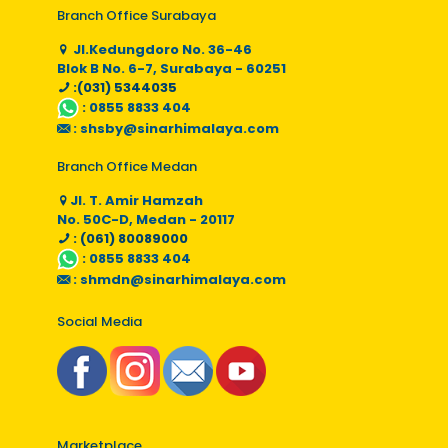
Branch Office Surabaya
Jl.Kedungdoro No. 36-46
Blok B No. 6-7, Surabaya - 60251
:(031) 5344035
:
0855 8833 404
:
shsby@sinarhimalaya.com
Branch Office Medan
Jl. T. Amir Hamzah
No. 50C-D, Medan - 20117
: (061) 80089000
:
0855 8833 404
:
shmdn@sinarhimalaya.com
Social Media
Marketplace