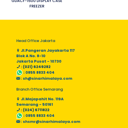
GDACF-1500 DISPLAY CASE
FREEZER
Head Office Jakarta
Jl.Pangeran Jayakarta 117
Blok A No. 8-10
Jakarta Pusat - 10730
: (021) 6249282
:
0855 8833 404
:
sh@sinarhimalaya.com
Branch Office Semarang
Jl.Majapahit No. 119A
Semarang - 50161
: (024) 6711822
:
0855 8833 404
:
shsmr@sinarhimalaya.com