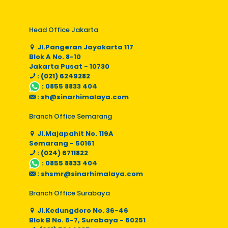
Head Office Jakarta
Jl.Pangeran Jayakarta 117
Blok A No. 8-10
Jakarta Pusat - 10730
: (021) 6249282
:
0855 8833 404
:
sh@sinarhimalaya.com
Branch Office Semarang
Jl.Majapahit No. 119A
Semarang - 50161
: (024) 6711822
:
0855 8833 404
:
shsmr@sinarhimalaya.com
Branch Office Surabaya
Jl.Kedungdoro No. 36-46
Blok B No. 6-7, Surabaya - 60251