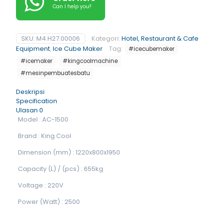
Can I help you?
SKU:
M4.H27.00006
Kategori:
Hotel, Restaurant & Cafe
Equipment
,
Ice Cube Maker
Tag:
#icecubemaker
#icemaker
#kingcoolmachine
#mesinpembuatesbatu
Deskripsi
Specification
Ulasan
0
Model : AC-1500
Brand : King Cool
Dimension (mm) : 1220x800x1950
Capacity (L) / (pcs) : 655kg
Voltage : 220V
Power (Watt) : 2500