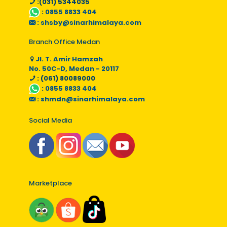
:(031) 5344035
:
0855 8833 404
:
shsby@sinarhimalaya.com
Branch Office Medan
Jl. T. Amir Hamzah
No. 50C-D, Medan - 20117
: (061) 80089000
:
0855 8833 404
:
shmdn@sinarhimalaya.com
Social Media
Marketplace