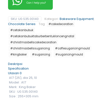
Can I help you?
SKU:
U0.S35.00140
Kategori:
Bakeware Equipment
,
Chocolate Series
Tag:
#cakedecoration
#cetakanbubuk
#cetakanbubuktaburberbentukloncengnatal
#christmasbellscakedecoration
#christmasbellssugaricing
#coffesugaricingmould
#kingbaker
#sugaricing
#sugaricingmould
Deskripsi
Specification
Ulasan
0
A17 (25), dia 25, 10
Model : A17
Merk : King Baker
SKU : U0.S35.00140
Size : 255×305 mm