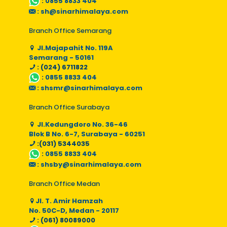
:
0855 8833 404
:
sh@sinarhimalaya.com
Branch Office Semarang
Jl.Majapahit No. 119A
Semarang - 50161
: (024) 6711822
:
0855 8833 404
:
shsmr@sinarhimalaya.com
Branch Office Surabaya
Jl.Kedungdoro No. 36-46
Blok B No. 6-7, Surabaya - 60251
:(031) 5344035
:
0855 8833 404
:
shsby@sinarhimalaya.com
Branch Office Medan
Jl. T. Amir Hamzah
No. 50C-D, Medan - 20117
: (061) 80089000