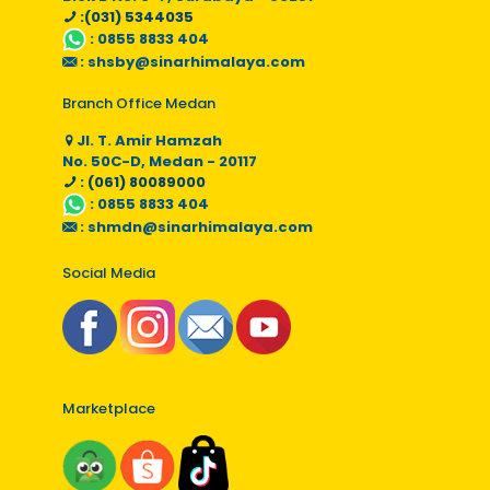
:(031) 5344035
:
0855 8833 404
:
shsby@sinarhimalaya.com
Branch Office Medan
Jl. T. Amir Hamzah
No. 50C-D, Medan - 20117
: (061) 80089000
:
0855 8833 404
:
shmdn@sinarhimalaya.com
Social Media
Marketplace