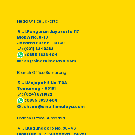
Head Office Jakarta
Jl.Pangeran Jayakarta 117
Blok A No. 8-10
Jakarta Pusat - 10730
: (021) 6249282
:
0855 8833 404
:
sh@sinarhimalaya.com
Branch Office Semarang
Jl.Majapahit No. 119A
Semarang - 50161
: (024) 6711822
:
0855 8833 404
:
shsmr@sinarhimalaya.com
Branch Office Surabaya
Jl.Kedungdoro No. 36-46
Blok B No. 6-7, Surabaya - 60251