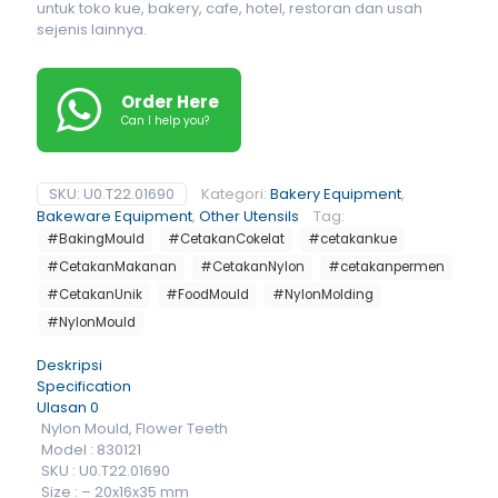
untuk toko kue, bakery, cafe, hotel, restoran dan usah
sejenis lainnya.
Order Here
Can I help you?
SKU:
U0.T22.01690
Kategori:
Bakery Equipment
,
Bakeware Equipment
,
Other Utensils
Tag:
#BakingMould
#CetakanCokelat
#cetakankue
#CetakanMakanan
#CetakanNylon
#cetakanpermen
#CetakanUnik
#FoodMould
#NylonMolding
#NylonMould
Deskripsi
Specification
Ulasan
0
Nylon Mould, Flower Teeth
Model : 830121
SKU : U0.T22.01690
Size : – 20x16x35 mm