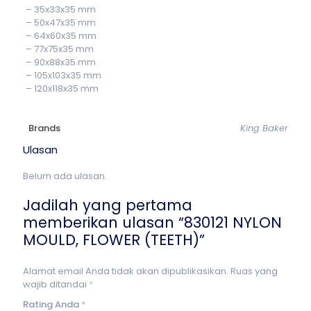
– 35x33x35 mm
– 50x47x35 mm
– 64x60x35 mm
– 77x75x35 mm
– 90x88x35 mm
– 105x103x35 mm
– 120x118x35 mm
Brands
King Baker
Ulasan
Belum ada ulasan.
Jadilah yang pertama
memberikan ulasan “830121 NYLON
MOULD, FLOWER (TEETH)”
Alamat email Anda tidak akan dipublikasikan.
Ruas yang
wajib ditandai
*
Rating Anda
*