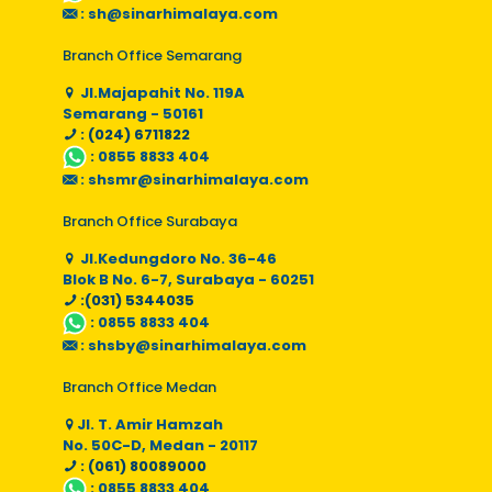
:
sh@sinarhimalaya.com
Branch Office Semarang
Jl.Majapahit No. 119A
Semarang - 50161
: (024) 6711822
:
0855 8833 404
:
shsmr@sinarhimalaya.com
Branch Office Surabaya
Jl.Kedungdoro No. 36-46
Blok B No. 6-7, Surabaya - 60251
:(031) 5344035
:
0855 8833 404
:
shsby@sinarhimalaya.com
Branch Office Medan
Jl. T. Amir Hamzah
No. 50C-D, Medan - 20117
: (061) 80089000
:
0855 8833 404