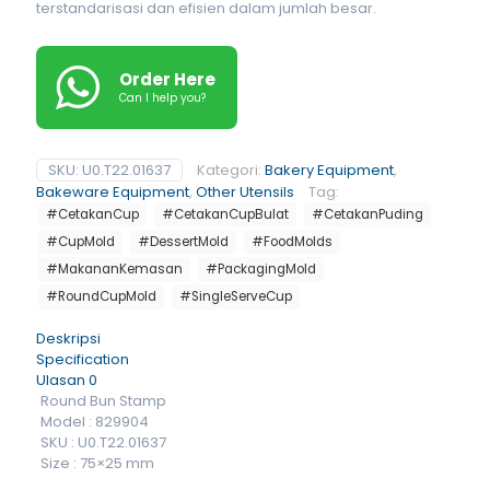
terstandarisasi dan efisien dalam jumlah besar.
Order Here
Can I help you?
SKU:
U0.T22.01637
Kategori:
Bakery Equipment
,
Bakeware Equipment
,
Other Utensils
Tag:
#CetakanCup
#CetakanCupBulat
#CetakanPuding
#CupMold
#DessertMold
#FoodMolds
#MakananKemasan
#PackagingMold
#RoundCupMold
#SingleServeCup
Deskripsi
Specification
Ulasan
0
Round Bun Stamp
Model : 829904
SKU : U0.T22.01637
Size : 75×25 mm