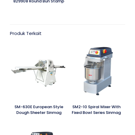
829908 Round Bun Stamp
Produk Terkait
SM-630E European Style
SM2-10 Spiral Mixer With
Dough Sheeter Sinmag
Fixed Bowl Series Sinmag