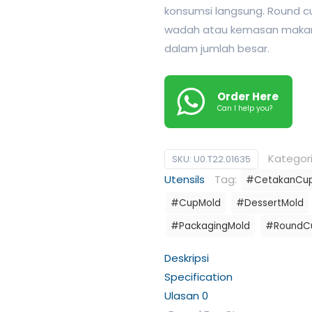
konsumsi langsung. Round 
wadah atau kemasan makanan
dalam jumlah besar.
Order Here
Can I help you?
Kategor
SKU:
U0.T22.01635
Utensils
Tag:
#CetakanCu
#CupMold
#DessertMold
#PackagingMold
#RoundC
Deskripsi
Specification
Ulasan
0