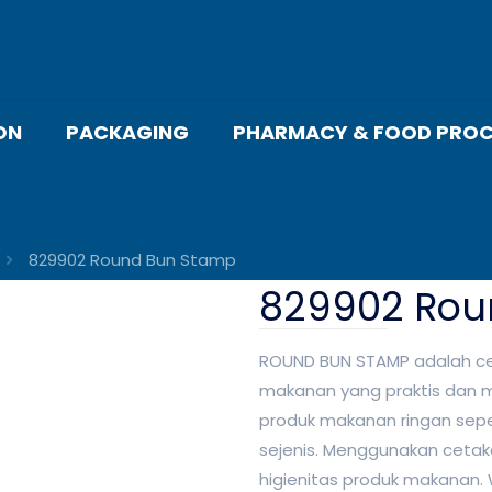
ON
PACKAGING
PHARMACY & FOOD PROC
829902 Round Bun Stamp
829902 Rou
ROUND BUN STAMP adalah c
makanan yang praktis dan m
produk makanan ringan sepert
sejenis. Menggunakan ceta
higienitas produk makanan.