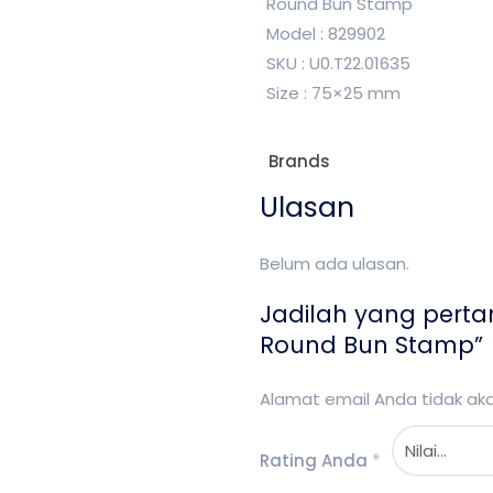
Round Bun Stamp
Model : 829902
SKU : U0.T22.01635
Size : 75×25 mm
Brands
Ulasan
Belum ada ulasan.
Jadilah yang pert
Round Bun Stamp”
Alamat email Anda tidak akan
Rating Anda
*