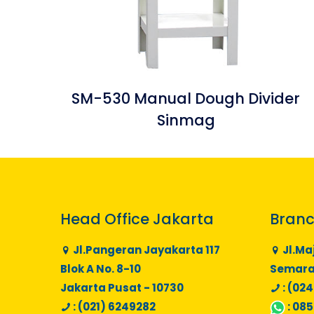
SM-530 Manual Dough Divider
Sinmag
Head Office Jakarta
Branc
Jl.Pangeran Jayakarta 117
Jl.Ma
Blok A No. 8-10
Semaran
Jakarta Pusat - 10730
: (024
: (021) 6249282
:
085