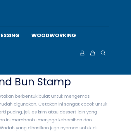
ESSING
WOODWORKING
nd Bun Stamp
etakan berbentuk bulat untuk mengemas
udah digunakan. Cetakan ini sangat cocok untuk
i puding, jeli, es krim atau dessert lain yang
kan ini membantu menjaga kebersihan dan
 Wadah yang dihasilkan juga nyaman untuk di