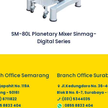
SM-80L Planetary Mixer Sinmag-
Digital Series
h Office Semarang
Branch Office Sura
japahit No. 119A
Jl.Kedungdoro No. 36-4
g - 50161
Blok B No. 6-7, Surabaya -
) 6711822
:(031) 5344035
5 8833 404
:
0855 8833 404