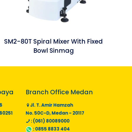
SM2-80T Spiral Mixer With Fixed
Bowl Sinmag
baya
Branch Office Medan
6
Jl. T. Amir Hamzah
 60251
No. 50C-D, Medan - 20117
: (061) 80089000
:
0855 8833 404