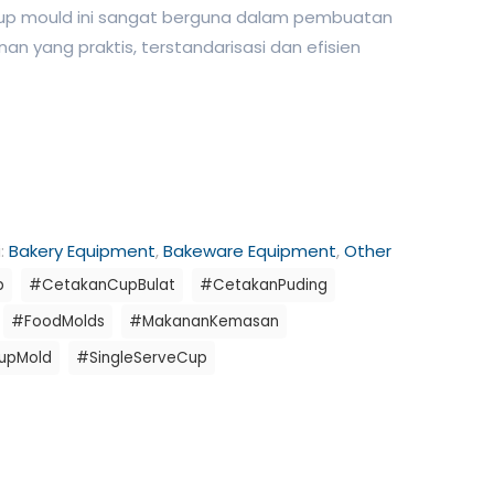
cup mould ini sangat berguna dalam pembuatan
 yang praktis, terstandarisasi dan efisien
i:
Bakery Equipment
,
Bakeware Equipment
,
Other
p
#CetakanCupBulat
#CetakanPuding
#FoodMolds
#MakananKemasan
upMold
#SingleServeCup