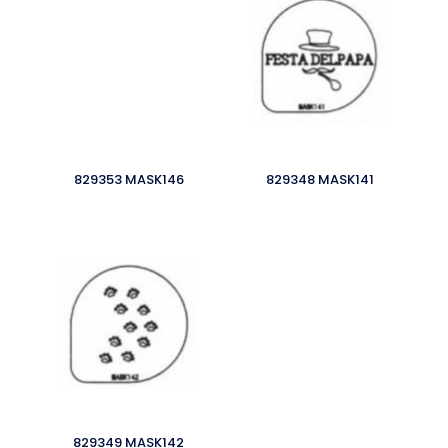
829353 MASK146
829348 MASK141
829349 MASK142