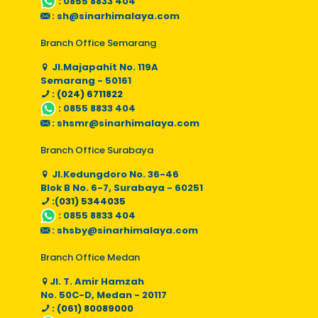
:
0855 8833 404
:
sh@sinarhimalaya.com
Branch Office Semarang
Jl.Majapahit No. 119A
Semarang - 50161
: (024) 6711822
:
0855 8833 404
:
shsmr@sinarhimalaya.com
Branch Office Surabaya
Jl.Kedungdoro No. 36-46
Blok B No. 6-7, Surabaya - 60251
:(031) 5344035
:
0855 8833 404
:
shsby@sinarhimalaya.com
Branch Office Medan
Jl. T. Amir Hamzah
No. 50C-D, Medan - 20117
: (061) 80089000