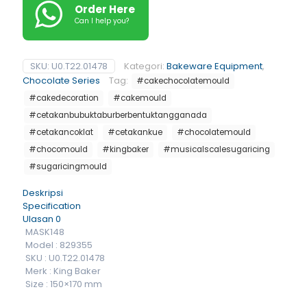
Order Here
Can I help you?
SKU:
U0.T22.01478
Kategori:
Bakeware Equipment
,
Chocolate Series
Tag:
#cakechocolatemould
#cakedecoration
#cakemould
#cetakanbubuktaburberbentuktangganada
#cetakancoklat
#cetakankue
#chocolatemould
#chocomould
#kingbaker
#musicalscalesugaricing
#sugaricingmould
Deskripsi
Specification
Ulasan
0
MASK148
Model : 829355
SKU : U0.T22.01478
Merk : King Baker
Size : 150×170 mm