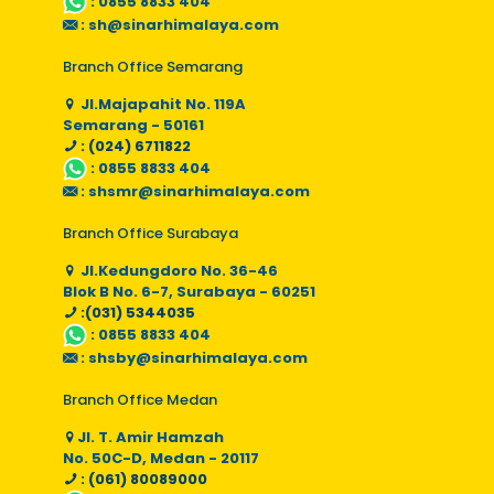
:
0855 8833 404
:
sh@sinarhimalaya.com
Branch Office Semarang
Jl.Majapahit No. 119A
Semarang - 50161
: (024) 6711822
:
0855 8833 404
:
shsmr@sinarhimalaya.com
Branch Office Surabaya
Jl.Kedungdoro No. 36-46
Blok B No. 6-7, Surabaya - 60251
:(031) 5344035
:
0855 8833 404
:
shsby@sinarhimalaya.com
Branch Office Medan
Jl. T. Amir Hamzah
No. 50C-D, Medan - 20117
: (061) 80089000