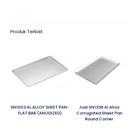
Produk Terkait
SN1003 AL.ALLOY SHEET PAN-
Jual SN1336 Al.Alloy
FLAT BAR (ANODIZED)
Corrugated Sheet Pan
Round Corner