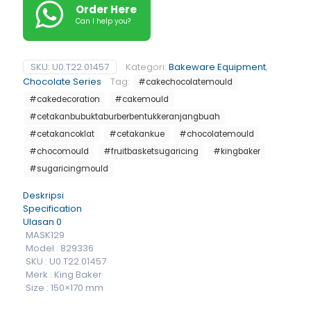
Order Here
Can I help you?
SKU:
U0.T22.01457
Kategori:
Bakeware Equipment
,
Chocolate Series
Tag:
#cakechocolatemould
#cakedecoration
#cakemould
#cetakanbubuktaburberbentukkeranjangbuah
#cetakancoklat
#cetakankue
#chocolatemould
#chocomould
#fruitbasketsugaricing
#kingbaker
#sugaricingmould
Deskripsi
Specification
Ulasan
0
MASK129
Model : 829336
SKU : U0.T22.01457
Merk : King Baker
Size : 150×170 mm