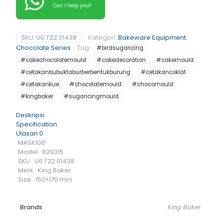
Can I help you?
SKU:
U0.T22.01438
Kategori:
Bakeware Equipment
,
Chocolate Series
Tag:
#birdsugaricing
#cakechocolatemould
#cakedecoration
#cakemould
#cetakanbubuktaburberbentukburung
#cetakancoklat
#cetakankue
#chocolatemould
#chocomould
#kingbaker
#sugaricingmould
Deskripsi
Specification
Ulasan
0
MASK108
Model : 829315
SKU : U0.T22.01438
Merk : King Baker
Size : 150×170 mm
Brands
King Baker