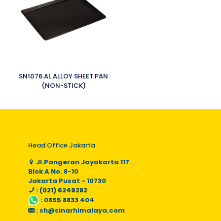
SN1076 AL.ALLOY SHEET PAN
(NON-STICK)
Head Office Jakarta
Jl.Pangeran Jayakarta 117
Blok A No. 8-10
Jakarta Pusat - 10730
: (021) 6249282
:
0855 8833 404
:
sh@sinarhimalaya.com