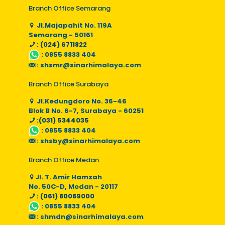
Branch Office Semarang
Jl.Majapahit No. 119A
Semarang - 50161
: (024) 6711822
:
0855 8833 404
:
shsmr@sinarhimalaya.com
Branch Office Surabaya
Jl.Kedungdoro No. 36-46
Blok B No. 6-7, Surabaya - 60251
:(031) 5344035
:
0855 8833 404
:
shsby@sinarhimalaya.com
Branch Office Medan
Jl. T. Amir Hamzah
No. 50C-D, Medan - 20117
: (061) 80089000
:
0855 8833 404
:
shmdn@sinarhimalaya.com