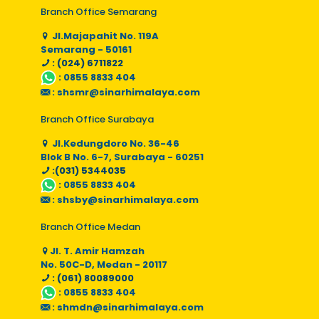
Branch Office Semarang
Jl.Majapahit No. 119A
Semarang - 50161
: (024) 6711822
:
0855 8833 404
:
shsmr@sinarhimalaya.com
Branch Office Surabaya
Jl.Kedungdoro No. 36-46
Blok B No. 6-7, Surabaya - 60251
:(031) 5344035
:
0855 8833 404
:
shsby@sinarhimalaya.com
Branch Office Medan
Jl. T. Amir Hamzah
No. 50C-D, Medan - 20117
: (061) 80089000
:
0855 8833 404
:
shmdn@sinarhimalaya.com