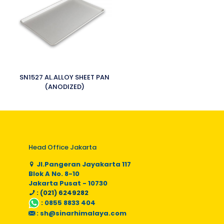
SN1527 AL.ALLOY SHEET PAN
(ANODIZED)
Head Office Jakarta
Jl.Pangeran Jayakarta 117
Blok A No. 8-10
Jakarta Pusat - 10730
: (021) 6249282
:
0855 8833 404
:
sh@sinarhimalaya.com