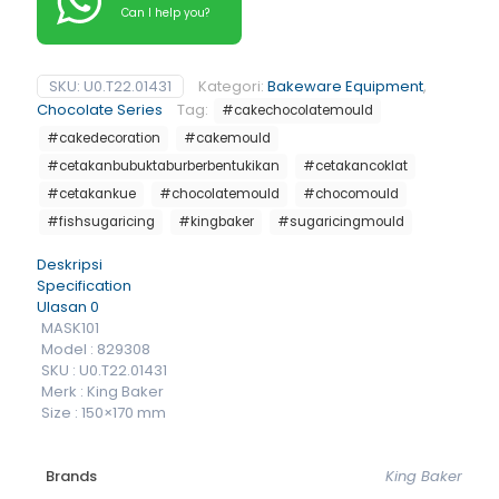
Can I help you?
SKU:
U0.T22.01431
Kategori:
Bakeware Equipment
,
Chocolate Series
Tag:
#cakechocolatemould
#cakedecoration
#cakemould
#cetakanbubuktaburberbentukikan
#cetakancoklat
#cetakankue
#chocolatemould
#chocomould
#fishsugaricing
#kingbaker
#sugaricingmould
Deskripsi
Specification
Ulasan
0
MASK101
Model : 829308
SKU : U0.T22.01431
Merk : King Baker
Size : 150×170 mm
Brands
King Baker