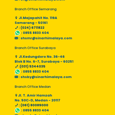
Branch Office Semarang
Jl.Majapahit No. 119A
Semarang - 50161
: (024) 6711822
:
0855 8833 404
:
shsmr@sinarhimalaya.com
Branch Office Surabaya
Jl.Kedungdoro No. 36-46
Blok B No. 6-7, Surabaya - 60251
:(031) 5344035
:
0855 8833 404
:
shsby@sinarhimalaya.com
Branch Office Medan
Jl. T. Amir Hamzah
No. 50C-D, Medan - 20117
: (061) 80089000
:
0855 8833 404