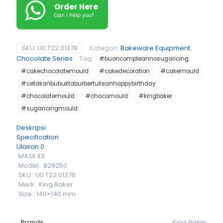
Order Here
Can I help you?
SKU:
U0.T22.01378
Kategori:
Bakeware Equipment
,
Chocolate Series
Tag:
#buoncompleannosugaricing
#cakechocolatemould
#cakedecoration
#cakemould
#cetakanbubuktaburbertulisanhappybirthday
#chocolatemould
#chocomould
#kingbaker
#sugaricingmould
Deskripsi
Specification
Ulasan
0
MASK43
Model : 829250
SKU : U0.T22.01378
Merk : King Baker
Size : 140×140 mm
Brands
King Baker