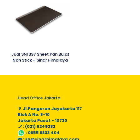
Jual SN1337 Sheet Pan Bulat
Non Stick – Sinar Himalaya
Head Office Jakarta
Jl.Pangeran Jayakarta 117
Blok A No. 8-10
Jakarta Pusat - 10730
: (021) 6249282
:
0855 8833 404
:
sh@sinarhimalaya.com