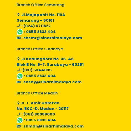
Branch Office Semarang
Jl.Majapahit No. 119A
Semarang - 50161
: (024) 6711822
:
0855 8833 404
:
shsmr@sinarhimalaya.com
Branch Office Surabaya
Jl.Kedungdoro No. 36-46
Blok B No. 6-7, Surabaya - 60251
:(031) 5344035
:
0855 8833 404
:
shsby@sinarhimalaya.com
Branch Office Medan
Jl. T. Amir Hamzah
No. 50C-D, Medan - 20117
: (061) 80089000
:
0855 8833 404
:
shmdn@sinarhimalaya.com