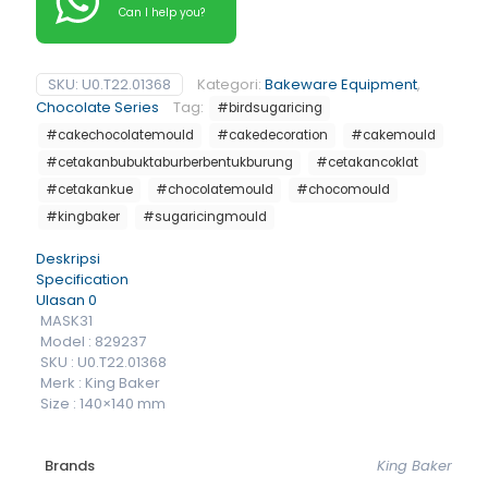
Can I help you?
SKU:
U0.T22.01368
Kategori:
Bakeware Equipment
,
Chocolate Series
Tag:
#birdsugaricing
#cakechocolatemould
#cakedecoration
#cakemould
#cetakanbubuktaburberbentukburung
#cetakancoklat
#cetakankue
#chocolatemould
#chocomould
#kingbaker
#sugaricingmould
Deskripsi
Specification
Ulasan
0
MASK31
Model : 829237
SKU : U0.T22.01368
Merk : King Baker
Size : 140×140 mm
Brands
King Baker