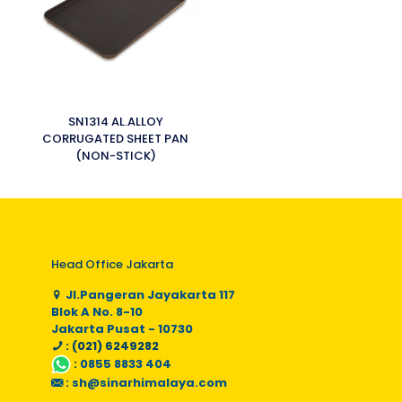
SN1314 AL.ALLOY
CORRUGATED SHEET PAN
(NON-STICK)
Head Office Jakarta
Jl.Pangeran Jayakarta 117
Blok A No. 8-10
Jakarta Pusat - 10730
: (021) 6249282
:
0855 8833 404
:
sh@sinarhimalaya.com