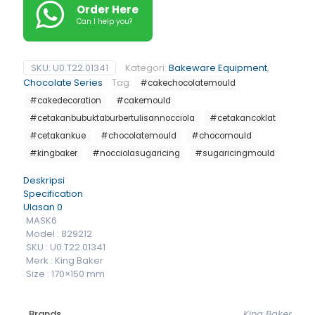
Order Here
Can I help you?
SKU:
U0.T22.01341
Kategori:
Bakeware Equipment
,
Chocolate Series
Tag:
#cakechocolatemould
#cakedecoration
#cakemould
#cetakanbubuktaburbertulisannocciola
#cetakancoklat
#cetakankue
#chocolatemould
#chocomould
#kingbaker
#nocciolasugaricing
#sugaricingmould
Deskripsi
Specification
Ulasan
0
MASK6
Model : 829212
SKU : U0.T22.01341
Merk : King Baker
Size : 170×150 mm
Brands
King Baker