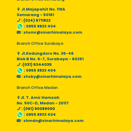
Jl.Majapahit No. 119A
Semarang - 50161
: (024) 6711822
:
0855 8833 404
:
shsmr@sinarhimalaya.com
Branch Office Surabaya
Jl.Kedungdoro No. 36-46
Blok B No. 6-7, Surabaya - 60251
:(031) 5344035
:
0855 8833 404
:
shsby@sinarhimalaya.com
Branch Office Medan
Jl. T. Amir Hamzah
No. 50C-D, Medan - 20117
: (061) 80089000
:
0855 8833 404
:
shmdn@sinarhimalaya.com