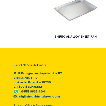
SN1510 AL.ALLOY SHEET PAN
Head Office Jakarta
Jl.Pangeran Jayakarta 117
Blok A No. 8-10
Jakarta Pusat - 10730
: (021) 6249282
:
0855 8833 404
:
sh@sinarhimalaya.com
Branch Office Semarang