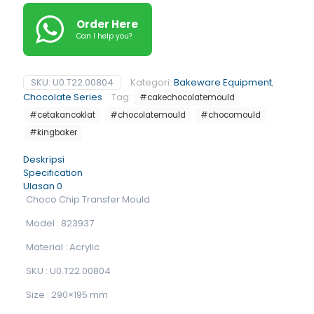
Order Here
Can I help you?
SKU:
U0.T22.00804
Kategori:
Bakeware Equipment
,
Chocolate Series
Tag:
#cakechocolatemould
#cetakancoklat
#chocolatemould
#chocomould
#kingbaker
Deskripsi
Specification
Ulasan
0
Choco Chip Transfer Mould
Model : 823937
Material : Acrylic
SKU : U0.T22.00804
Size : 290×195 mm