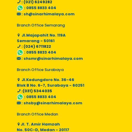
: (021) 6249282
:
0855 8833 404
:
sh@sinarhimalaya.com
Branch Office Semarang
Jl.Majapahit No. 119A
Semarang - 50161
: (024) 6711822
:
0855 8833 404
:
shsmr@sinarhimalaya.com
Branch Office Surabaya
Jl.Kedungdoro No. 36-46
Blok B No. 6-7, Surabaya - 60251
:(031) 5344035
:
0855 8833 404
:
shsby@sinarhimalaya.com
Branch Office Medan
Jl. T. Amir Hamzah
No. 50C-D, Medan - 20117