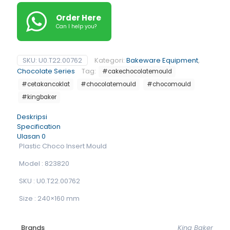
Order Here
Can I help you?
SKU:
U0.T22.00762
Kategori:
Bakeware Equipment
,
Chocolate Series
Tag:
#cakechocolatemould
#cetakancoklat
#chocolatemould
#chocomould
#kingbaker
Deskripsi
Specification
Ulasan
0
Plastic Choco Insert Mould
Model : 823820
SKU : U0.T22.00762
Size : 240×160 mm
Brands
King Baker