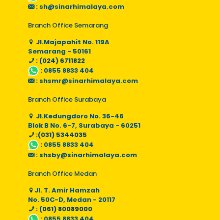
:
sh@sinarhimalaya.com
Branch Office Semarang
Jl.Majapahit No. 119A
Semarang - 50161
: (024) 6711822
:
0855 8833 404
:
shsmr@sinarhimalaya.com
Branch Office Surabaya
Jl.Kedungdoro No. 36-46
Blok B No. 6-7, Surabaya - 60251
:(031) 5344035
:
0855 8833 404
:
shsby@sinarhimalaya.com
Branch Office Medan
Jl. T. Amir Hamzah
No. 50C-D, Medan - 20117
: (061) 80089000
:
0855 8833 404