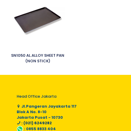
SN1050 AL.ALLOY SHEET PAN
(NON STICK)
Head Office Jakarta
Jl.Pangeran Jayakarta 117
Blok A No. 8-10
Jakarta Pusat - 10730
: (021) 6249282
:
0855 8833 404