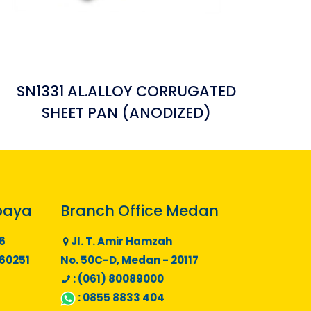
SN1331 AL.ALLOY CORRUGATED
SHEET PAN (ANODIZED)
baya
Branch Office Medan
6
Jl. T. Amir Hamzah
 60251
No. 50C-D, Medan - 20117
: (061) 80089000
:
0855 8833 404