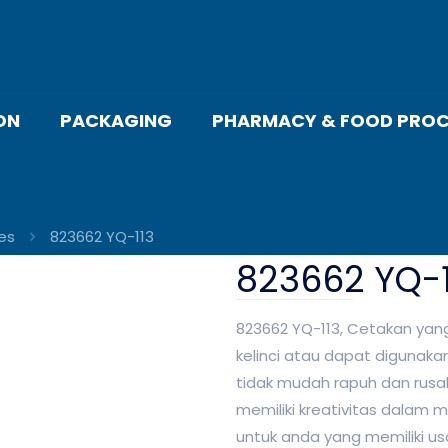
ON
PACKAGING
PHARMACY & FOOD PROC
es
823662 YQ-113
823662 YQ-1
823662 YQ-113, Cetakan yan
kelinci atau dapat digunakan
tidak mudah rapuh dan rusa
memiliki kreativitas dalam 
untuk anda yang memiliki u