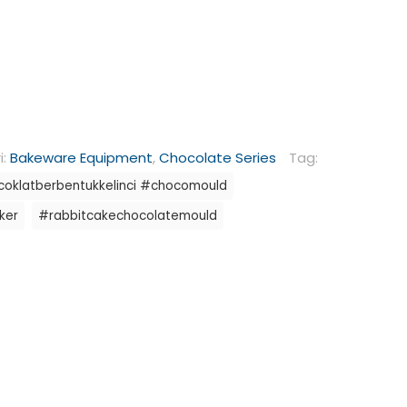
i:
Bakeware Equipment
,
Chocolate Series
Tag:
oklatberbentukkelinci #chocomould
ker
#rabbitcakechocolatemould