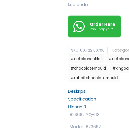
kue anda
Order Here
Can I help you?
Kategor
SKU:
U0.T22.00706
#cetakancoklat
#cetakanc
#chocolatemould
#kingba
#rabbitchocolatemould
Deskripsi
Specification
Ulasan
0
823662 YQ-113
Model : 823662