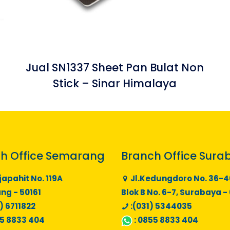
Jual SN1337 Sheet Pan Bulat Non
Stick – Sinar Himalaya
h Office Semarang
Branch Office Sura
japahit No. 119A
Jl.Kedungdoro No. 36-4
g - 50161
Blok B No. 6-7, Surabaya -
) 6711822
:(031) 5344035
5 8833 404
:
0855 8833 404