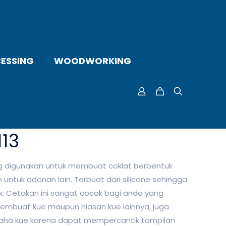
ESSING
WOODWORKING
13
g digunakan untuk membuat coklat berbentuk
 untuk adonan lain. Terbuat dari silicone sehingga
k. Cetakan ini sangat cocok bagi anda yang
membuat kue maupun hiasan kue lainnya, juga
saha kue karena dapat mempercantik tampilan