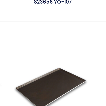
823656 YQ-107