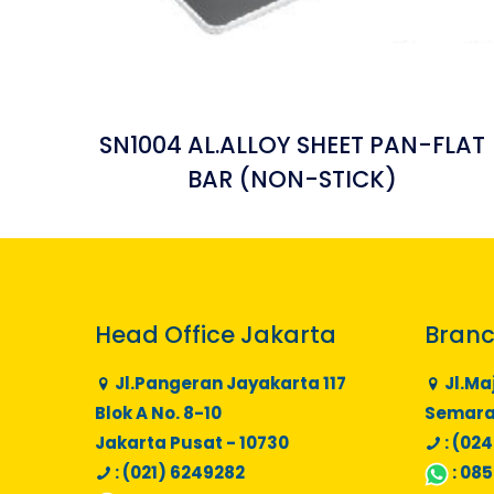
SN1004 AL.ALLOY SHEET PAN-FLAT
BAR (NON-STICK)
Head Office Jakarta
Branc
Jl.Pangeran Jayakarta 117
Jl.Ma
Blok A No. 8-10
Semaran
Jakarta Pusat - 10730
: (024
: (021) 6249282
:
085