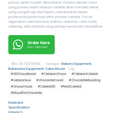
panas, serta mudah dibersihkan. Karena desain mold
yang presisi, hasil cetakan cokelat akan memiliki detail
yang sangat rapi dan tajam, memberikan kesan
profesional pada hasil akhir produk cokelat. Cocok
digunakan oleh toko kue, bakery, restoran, cafe, hotel,
catering, atau individu yang sering membuat cokelat/kue.
Order Here
Can I help you?
SKU:
U0.T22.00149
Kategori:
Bakery Equipment
,
Bakeware Equipment
,
Cake Mould
Tag:
#3DChocoMould
#CetakanChoco
#CetakanCokelat
#cetakankue
#chocolatemould
#ChocolateMoulding
#chocomould
#Cokelat3D
#MoldCokelat
#MouldForChocolate
Deskripsi
Specification
Ulasan
0