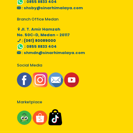
:
0855 8833 404
:
shsby@sinarhimalaya.com
Branch Office Medan
Jl. T. Amir Hamzah
No. 50C-D, Medan - 20117
: (061) 80089000
:
0855 8833 404
:
shmdn@sinarhimalaya.com
Social Media
Marketplace