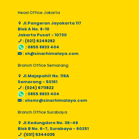
Head Office Jakarta
Jl.Pangeran Jayakarta 117
Blok A No. 8-10
Jakarta Pusat - 10730
: (021) 6249282
:
0855 8833 404
:
sh@sinarhimalaya.com
Branch Office Semarang
Jl.Majapahit No. 119A
Semarang - 50161
: (024) 6711822
:
0855 8833 404
:
shsmr@sinarhimalaya.com
Branch Office Surabaya
Jl.Kedungdoro No. 36-46
Blok B No. 6-7, Surabaya - 60251
:(031) 5344035