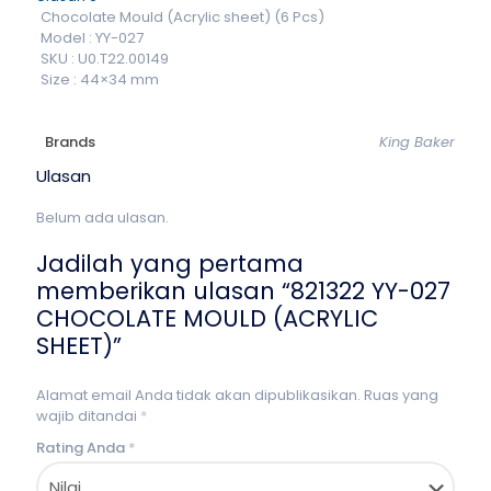
Chocolate Mould (Acrylic sheet) (6 Pcs)
Model : YY-027
SKU : U0.T22.00149
Size : 44×34 mm
Brands
King Baker
Ulasan
Belum ada ulasan.
Jadilah yang pertama
memberikan ulasan “821322 YY-027
CHOCOLATE MOULD (ACRYLIC
SHEET)”
Alamat email Anda tidak akan dipublikasikan.
Ruas yang
wajib ditandai
*
Rating Anda
*