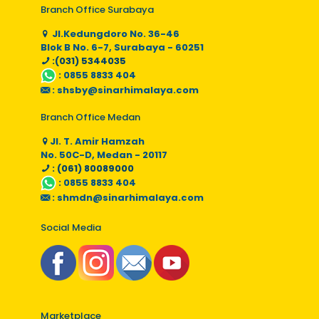
Branch Office Surabaya
Jl.Kedungdoro No. 36-46
Blok B No. 6-7, Surabaya - 60251
:(031) 5344035
:
0855 8833 404
:
shsby@sinarhimalaya.com
Branch Office Medan
Jl. T. Amir Hamzah
No. 50C-D, Medan - 20117
: (061) 80089000
:
0855 8833 404
:
shmdn@sinarhimalaya.com
Social Media
Marketplace