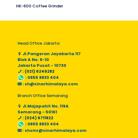
HK-600 Coffee Grinder
Head Office Jakarta
Jl.Pangeran Jayakarta 117
Blok A No. 8-10
Jakarta Pusat - 10730
: (021) 6249282
:
0855 8833 404
:
sh@sinarhimalaya.com
Branch Office Semarang
Jl.Majapahit No. 119A
Semarang - 50161
: (024) 6711822
:
0855 8833 404
:
shsmr@sinarhimalaya.com