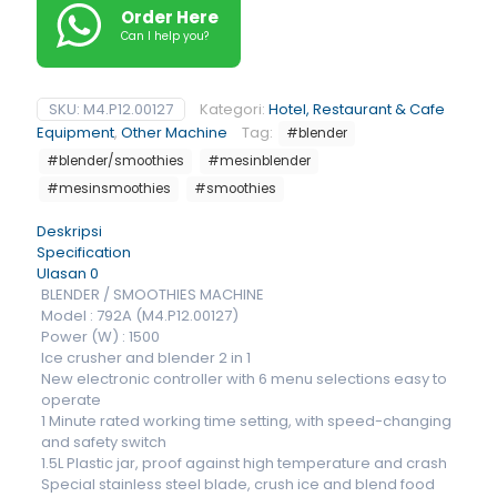
Order Here
Can I help you?
SKU:
M4.P12.00127
Kategori:
Hotel, Restaurant & Cafe
Equipment
,
Other Machine
Tag:
#blender
#blender/smoothies
#mesinblender
#mesinsmoothies
#smoothies
Deskripsi
Specification
Ulasan
0
BLENDER / SMOOTHIES MACHINE
Model : 792A (M4.P12.00127)
Power (W) : 1500
Ice crusher and blender 2 in 1
New electronic controller with 6 menu selections easy to
operate
1 Minute rated working time setting, with speed-changing
and safety switch
1.5L Plastic jar, proof against high temperature and crash
Special stainless steel blade, crush ice and blend food