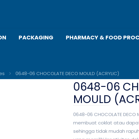
ON
PACKAGING
PHARMACY & FOOD PROC
es
0648-06 CHOCOLATE DECO MOULD (ACRYLIC)
0648-06 C
MOULD (ACR
0648-06 CHOCOLATE DECO MO
membuat coklat atau dapat d
sehingga tidak mudah rapuh