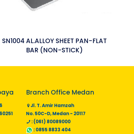
SN1004 AL.ALLOY SHEET PAN-FLAT
BAR (NON-STICK)
baya
Branch Office Medan
6
Jl. T. Amir Hamzah
 60251
No. 50C-D, Medan - 20117
: (061) 80089000
:
0855 8833 404