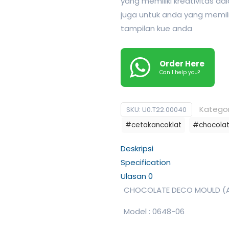
yang memiliki kreativitas 
juga untuk anda yang memil
tampilan kue anda
Order Here
Can I help you?
Kategor
SKU:
U0.T22.00040
#cetakancoklat
#chocola
Deskripsi
Specification
Ulasan
0
CHOCOLATE DECO MOULD (A
Model : 0648-06