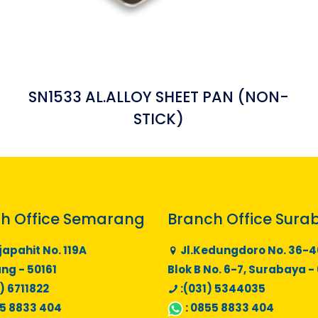
SN1533 AL.ALLOY SHEET PAN (NON-
STICK)
h Office Semarang
Branch Office Sura
japahit No. 119A
Jl.Kedungdoro No. 36-4
g - 50161
Blok B No. 6-7, Surabaya -
) 6711822
:(031) 5344035
5 8833 404
:
0855 8833 404