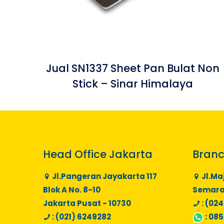
Jual SN1337 Sheet Pan Bulat Non
Stick – Sinar Himalaya
Head Office Jakarta
Branc
Jl.Pangeran Jayakarta 117
Jl.Ma
Blok A No. 8-10
Semaran
Jakarta Pusat - 10730
: (024
: (021) 6249282
:
085