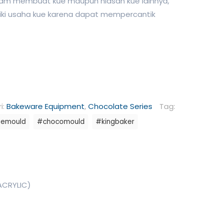
dalam membuat kue maupun hiasan kue lainnya,
iki usaha kue karena dapat mempercantik
i:
Bakeware Equipment
,
Chocolate Series
Tag:
temould
#chocomould
#kingbaker
CRYLIC)