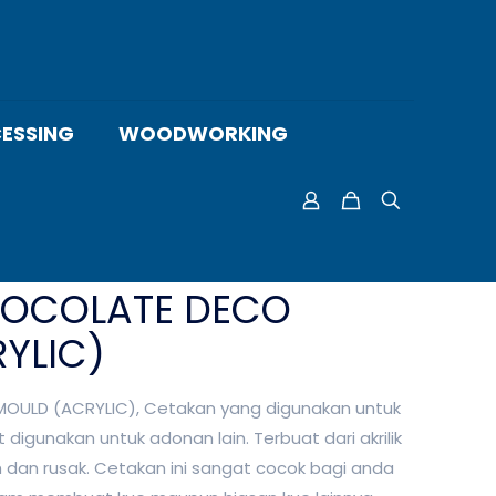
ESSING
WOODWORKING
HOCOLATE DECO
YLIC)
ULD (ACRYLIC), Cetakan yang digunakan untuk
igunakan untuk adonan lain. Terbuat dari akrilik
 dan rusak. Cetakan ini sangat cocok bagi anda